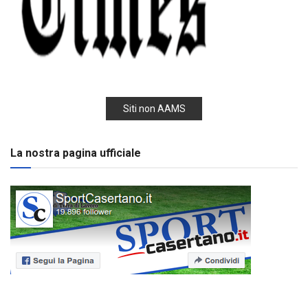
Siti non AAMS
La nostra pagina ufficiale