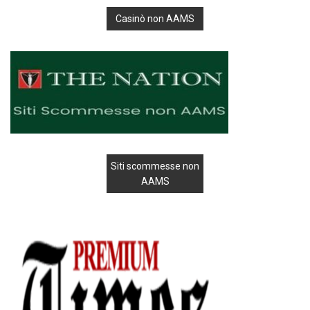
Casinò non AAMS
Siti scommesse non
AAMS