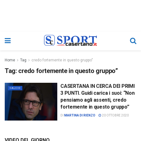
Home
Tag
credo fortemente in questo gruppo"
Tag:
credo fortemente in questo gruppo”
CASERTANA IN CERCA DEI PRIMI
CALCIO
3 PUNTI. Guidi carica i suoi: “Non
pensiamo agli assenti, credo
fortemente in questo gruppo”
DI
MARTINA DI RIENZO
20 OTTOBRE 2020
VIDEO DEL GIORNO