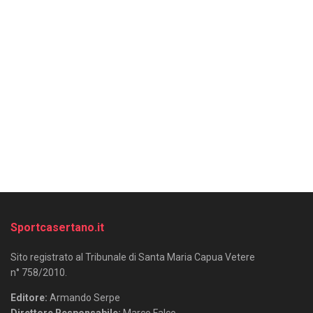
Sportcasertano.it
Sito registrato al Tribunale di Santa Maria Capua Vetere
n° 758/2010.
Editore:
Armando Serpe