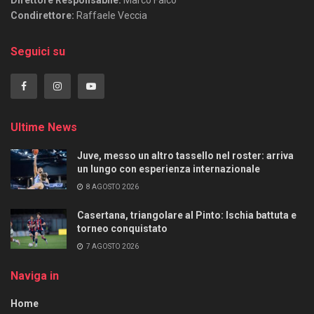
Direttore Responsabile:
Marco Falco
Condirettore:
Raffaele Veccia
Seguici su
Ultime News
Juve, messo un altro tassello nel roster: arriva
un lungo con esperienza internazionale
8 AGOSTO 2026
Casertana, triangolare al Pinto: Ischia battuta e
torneo conquistato
7 AGOSTO 2026
Naviga in
Home