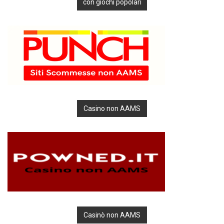
con giochi popolari
Casino non AAMS
Casinò non AAMS