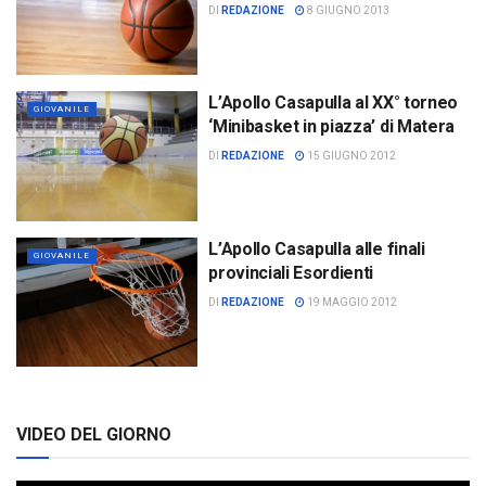
DI
REDAZIONE
8 GIUGNO 2013
L’Apollo Casapulla al XX° torneo
GIOVANILE
‘Minibasket in piazza’ di Matera
DI
REDAZIONE
15 GIUGNO 2012
L’Apollo Casapulla alle finali
GIOVANILE
provinciali Esordienti
DI
REDAZIONE
19 MAGGIO 2012
VIDEO DEL GIORNO