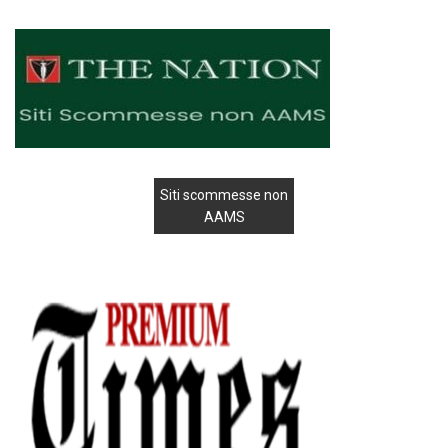
Siti scommesse non
AAMS