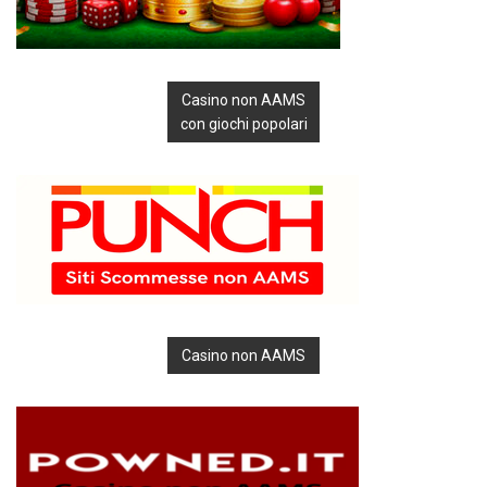
Casino non AAMS
con giochi popolari
Casino non AAMS