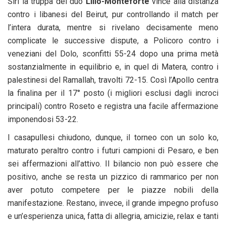
Siri la truppa del duo
Lillo-Monteforte
vince alla distanza
contro i libanesi del Beirut, pur controllando il match per
l’intera durata, mentre si rivelano decisamente meno
complicate le successive dispute, a Policoro contro i
veneziani del Dolo, sconfitti 55-24 dopo una prima metà
sostanzialmente in equilibrio e, in quel di Matera, contro i
palestinesi del Ramallah, travolti 72-15. Così l’Apollo centra
la finalina per il 17° posto (i migliori esclusi dagli incroci
principali) contro Roseto e registra una facile affermazione
imponendosi 53-22.
I casapullesi chiudono, dunque, il torneo con un solo ko,
maturato peraltro contro i futuri campioni di Pesaro, e ben
sei affermazioni all’attivo. Il bilancio non può essere che
positivo, anche se resta un pizzico di rammarico per non
aver potuto competere per le piazze nobili della
manifestazione. Restano, invece, il grande impegno profuso
e un’esperienza unica, fatta di allegria, amicizie, relax e tanti