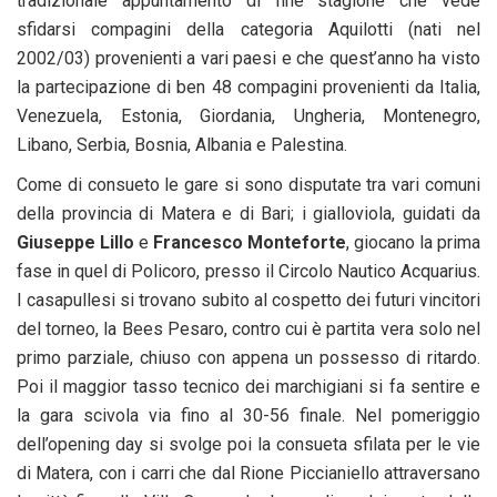
tradizionale appuntamento di fine stagione che vede
sfidarsi compagini della categoria Aquilotti (nati nel
2002/03) provenienti a vari paesi e che quest’anno ha visto
la partecipazione di ben 48 compagini provenienti da Italia,
Venezuela, Estonia, Giordania, Ungheria, Montenegro,
Libano, Serbia, Bosnia, Albania e Palestina.
Come di consueto le gare si sono disputate tra vari comuni
della provincia di Matera e di Bari; i gialloviola, guidati da
Giuseppe Lillo
e
Francesco Monteforte
, giocano la prima
fase in quel di Policoro, presso il Circolo Nautico Acquarius.
I casapullesi si trovano subito al cospetto dei futuri vincitori
del torneo, la Bees Pesaro, contro cui è partita vera solo nel
primo parziale, chiuso con appena un possesso di ritardo.
Poi il maggior tasso tecnico dei marchigiani si fa sentire e
la gara scivola via fino al 30-56 finale. Nel pomeriggio
dell’opening day si svolge poi la consueta sfilata per le vie
di Matera, con i carri che dal Rione Piccianiello attraversano