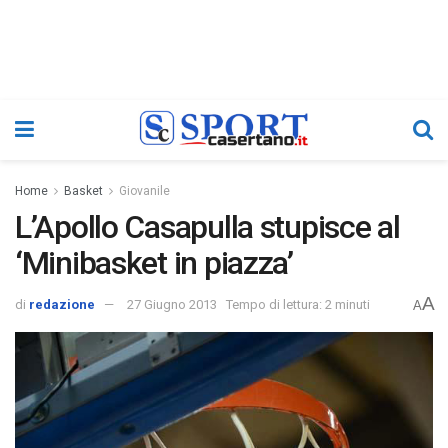
Home
Basket
Giovanile
L’Apollo Casapulla stupisce al
‘Minibasket in piazza’
A
di
redazione
27 Giugno 2013
Tempo di lettura: 2 minuti
A