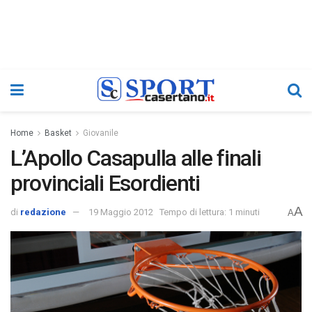
Home
Basket
Giovanile
L’Apollo Casapulla alle finali
provinciali Esordienti
A
di
redazione
19 Maggio 2012
Tempo di lettura: 1 minuti
A