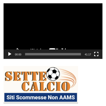
Video
Player
00:00
41:17