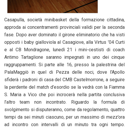
Casapulla, società minibasket della formazione cittadina,
approda ai concentramenti provinciali validi per la seconda
fase. Dopo aver dominato il girone eliminatorio che ha visti
opposti i baby gialloviola al Casagiove, alla Virtus ’04 Curti
e al CB Mondragone, lunedì 21 i mini-cestisti di coach
Antimo Tartaglione saranno impegnati in uno dei cinque
raggruppamenti. Si parte alle 16, presso la palestrina del
PalaMaggiò in quel di Pezza delle noci, dove l’Apollo
sfiderà i padroni di casa del CMB Castelmorrone, a seguire
la perdente del match d’esordio se la vedrà con la Fiamma
S. Maria a Vico che poi incrocerà nella partita conclusiva
l’altro team non incontrato. Riguardo la formula di
svolgimento si disputeranno, come da regolamento, quattro
tempi da sei minuti ciascuno, per un massimo di mezz’ora
ad incontro con intervalli di un minuto tra ogni tempo.