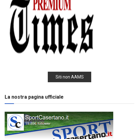
Siti non AAMS
La nostra pagina ufficiale