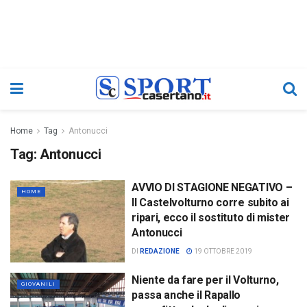
Home
Tag
Antonucci
Tag:
Antonucci
AVVIO DI STAGIONE NEGATIVO –
HOME
Il Castelvolturno corre subito ai
ripari, ecco il sostituto di mister
Antonucci
DI
REDAZIONE
19 OTTOBRE 2019
Niente da fare per il Volturno,
GIOVANILI
passa anche il Rapallo