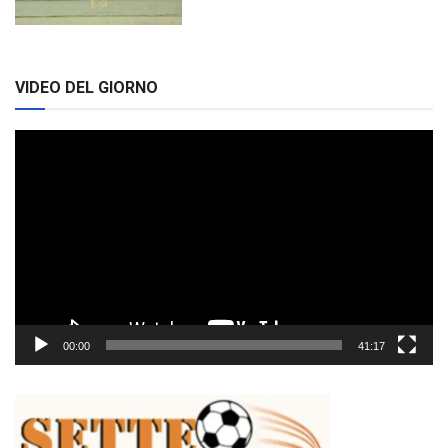
VIDEO DEL GIORNO
Video
Player
00:00
41:17