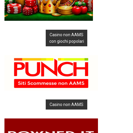
Casino non AAMS
con giochi popolari
Casino non AAMS