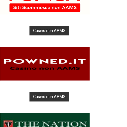
Casino non AAMS
Casinò non AAMS