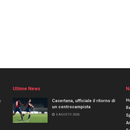
Ultime News
N
H
Casertana, ufficiale il ritorno di
e
un centrocampista
R
6 AGOSTO 2026
S
Ar