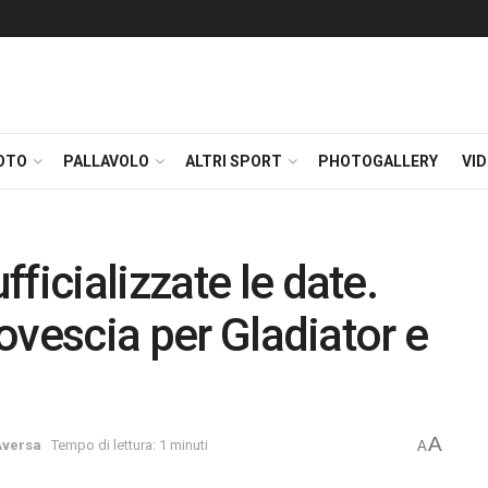
OTO
PALLAVOLO
ALTRI SPORT
PHOTOGALLERY
VI
ficializzate le date.
rovescia per Gladiator e
A
Aversa
Tempo di lettura: 1 minuti
A