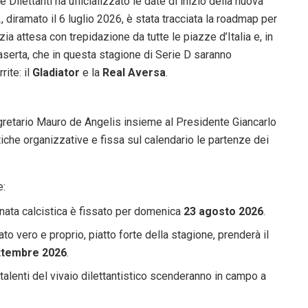
Dilettanti ha ufficializzato le date di inizio della nuova
, diramato il 6 luglio 2026, è stata tracciata la roadmap per
zia attesa con trepidazione da tutte le piazze d’Italia e, in
Caserta, che in questa stagione di Serie D saranno
ite: il
Gladiator
e la
Real Aversa
.
gretario Mauro de Angelis insieme al Presidente Giancarlo
iche organizzative e fissa sul calendario le partenze dei
e:
’annata calcistica è fissato per domenica
23 agosto 2026
.
to vero e proprio, piatto forte della stagione, prenderà il
ttembre 2026
.
 talenti del vivaio dilettantistico scenderanno in campo a