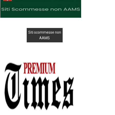
Siti scommesse non
AAMS