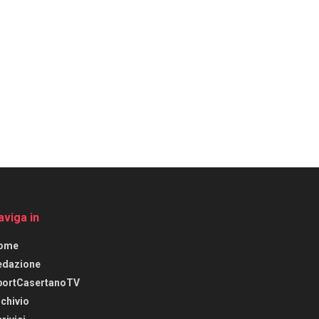
aviga in
ome
edazione
portCasertanoTV
chivio