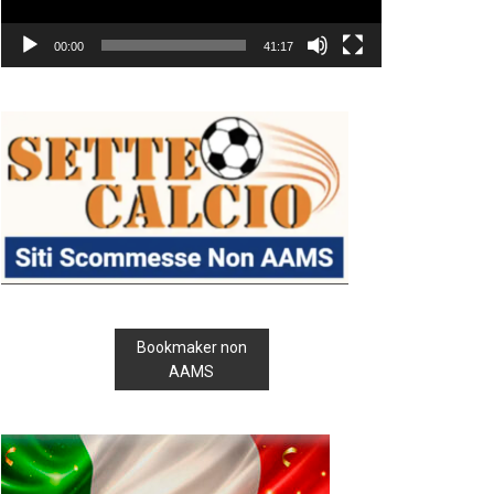
00:00
41:17
Bookmaker non
AAMS