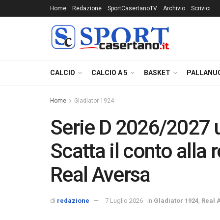
Home
Redazione
SportCasertanoTV
Archivio
Scrivici
CALCIO
CALCIO A 5
BASKET
PALLANU
Home
Gladiator 1924
Serie D 2026/2027 uf
Scatta il conto alla 
Real Aversa
di
redazione
7 Luglio 2026
in
Gladiator 1924
,
Real 