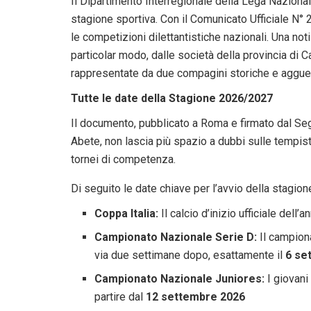
Il Dipartimento Interregionale della Lega Nazionale 
stagione sportiva. Con il Comunicato Ufficiale N° 2
le competizioni dilettantistiche nazionali. Una noti
particolar modo, dalle società della provincia di 
rappresentate da due compagini storiche e agguerr
Tutte le date della Stagione 2026/2027
Il documento, pubblicato a Roma e firmato dal Se
Abete, non lascia più spazio a dubbi sulle tempist
tornei di competenza.
Di seguito le date chiave per l’avvio della stagion
Coppa Italia:
Il calcio d’inizio ufficiale dell
Campionato Nazionale Serie D:
Il campiona
via due settimane dopo, esattamente il
6 se
Campionato Nazionale Juniores:
I giovani
partire dal
12 settembre 2026