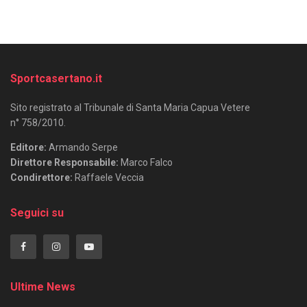
Sportcasertano.it
Sito registrato al Tribunale di Santa Maria Capua Vetere
n° 758/2010.
Editore:
Armando Serpe
Direttore Responsabile:
Marco Falco
Condirettore:
Raffaele Veccia
Seguici su
Ultime News