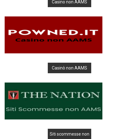
Casino non AAMS
Casinò non AAMS
Siti scommesse non