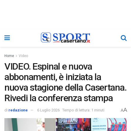
Home
Video
VIDEO. Espinal e nuova
abbonamenti, è iniziata la
nuova stagione della Casertana.
Rivedi la conferenza stampa
A
di
redazione
6 Luglio 2026
Tempo di lettura: 1 minuti
A