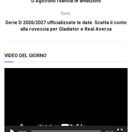
D’Agostino rilancia le ambizioni
Succ.
Serie D 2026/2027 ufficializzate le date. Scatta il conto
alla rovescia per Gladiator e Real Aversa
VIDEO DEL GIORNO
Video
Player
00:00
41:17