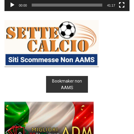
00:00
41:17
Bookmaker non
AAMS