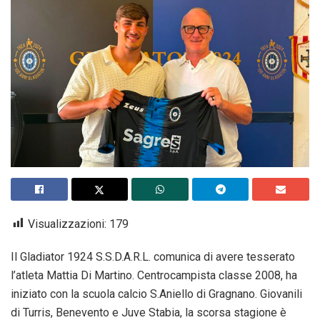
Visualizzazioni:
179
Il Gladiator 1924 S.S.D.A.R.L. comunica di avere tesserato
l’atleta Mattia Di Martino. Centrocampista classe 2008, ha
iniziato con la scuola calcio S.Aniello di Gragnano. Giovanili
di Turris, Benevento e Juve Stabia, la scorsa stagione è