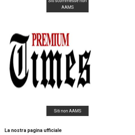
Siti scommesse non
AAMS
Siti non AAMS
La nostra pagina ufficiale