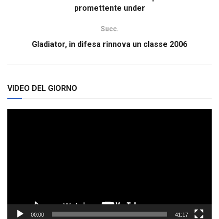
promettente under
Succ.
Gladiator, in difesa rinnova un classe 2006
VIDEO DEL GIORNO
Video
Player
00:00
41:17