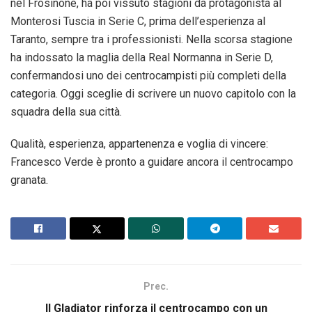
nel Frosinone, ha poi vissuto stagioni da protagonista al
Monterosi Tuscia in Serie C, prima dell’esperienza al
Taranto, sempre tra i professionisti. Nella scorsa stagione
ha indossato la maglia della Real Normanna in Serie D,
confermandosi uno dei centrocampisti più completi della
categoria. Oggi sceglie di scrivere un nuovo capitolo con la
squadra della sua città.
Qualità, esperienza, appartenenza e voglia di vincere:
Francesco Verde è pronto a guidare ancora il centrocampo
granata.
Prec.
Il Gladiator rinforza il centrocampo con un