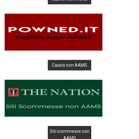
Casinò non AAMS
Siti scommesse non
AAMS