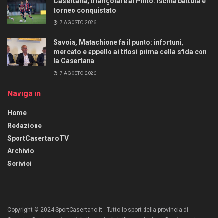
Casertana, triangolare al Pinto: Ischia battuta e
torneo conquistato
7 AGOSTO 2026
Savoia, Matachione fa il punto: infortuni,
mercato e appello ai tifosi prima della sfida con
la Casertana
7 AGOSTO 2026
Naviga in
Home
Redazione
SportCasertanoTV
Archivio
Scrivici
Copyright © 2024 SportCasertano.it - Tutto lo sport della provincia di