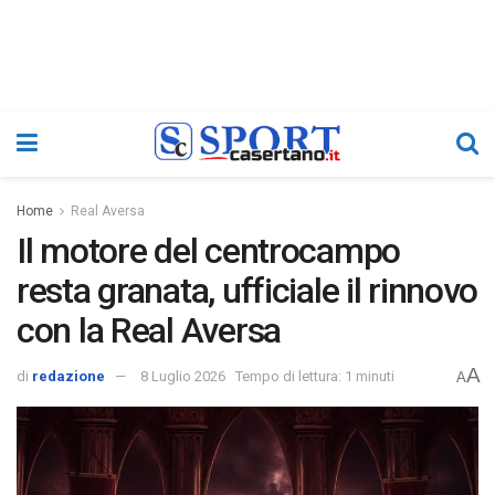
Home
Real Aversa
Il motore del centrocampo
resta granata, ufficiale il rinnovo
con la Real Aversa
A
di
redazione
8 Luglio 2026
Tempo di lettura: 1 minuti
A