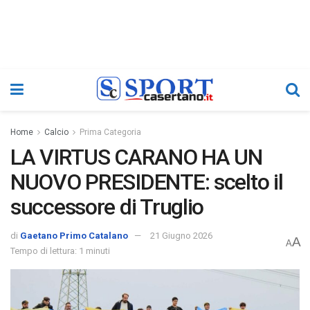
Home
Calcio
Prima Categoria
LA VIRTUS CARANO HA UN
NUOVO PRESIDENTE: scelto il
successore di Truglio
di
Gaetano Primo Catalano
21 Giugno 2026
A
A
Tempo di lettura: 1 minuti