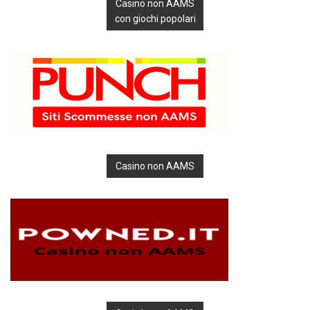
Casino non AAMS
con giochi popolari
Casino non AAMS