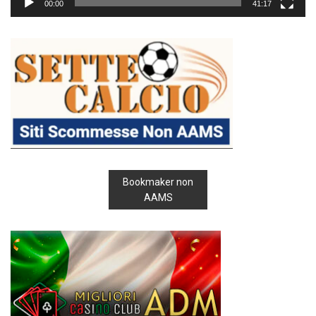
00:00
41:17
Bookmaker non
AAMS