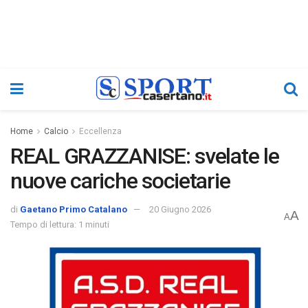
Home
Calcio
Eccellenza
REAL GRAZZANISE: svelate le
nuove cariche societarie
di
Gaetano Primo Catalano
20 Giugno 2026
A
A
Tempo di lettura: 1 minuti