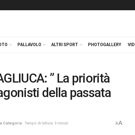
OTO
PALLAVOLO
ALTRI SPORT
PHOTOGALLERY
VI
LIUCA: ” La priorità
tagonisti della passata
A
a Categoria
Tempo di lettura: 3 minuti
A