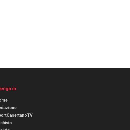
aviga in
ome
edazione
portCasertanoTV
chivio