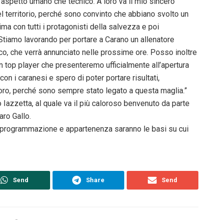
 l’aspetto umano che tecnico. A loro va il mio sincero
l territorio, perché sono convinto che abbiano svolto un
ma con tutti i protagonisti della salvezza e poi
Stiamo lavorando per portare a Carano un allenatore
co, che verrà annunciato nelle prossime ore. Posso inoltre
n top player che presenteremo ufficialmente all’apertura
n i caranesi e spero di poter portare risultati,
loro, perché sono sempre stato legato a questa maglia.”
 Iazzetta, al quale va il più caloroso benvenuto da parte
aro Gallo.
, programmazione e appartenenza saranno le basi su cui
Send
Share
Send