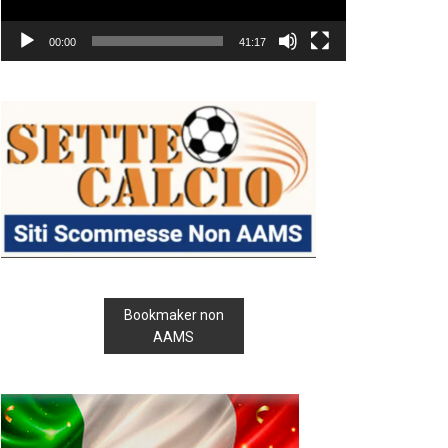
00:00
41:17
Bookmaker non
AAMS