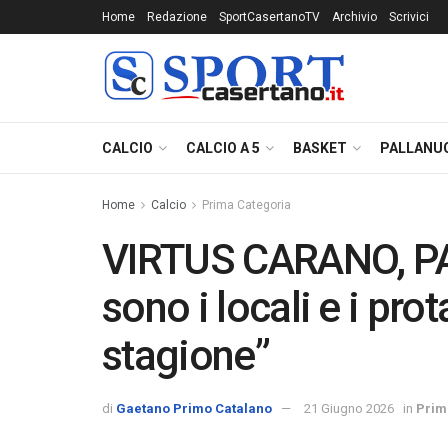
Home
Redazione
SportCasertanoTV
Archivio
Scrivici
CALCIO
CALCIO A 5
BASKET
PALLANU
Home
Calcio
Prima Categoria
VIRTUS CARANO, PAG
sono i locali e i pro
stagione”
di
Gaetano Primo Catalano
21 Giugno 2026
in
Prim