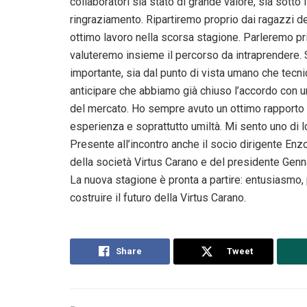
collaboratori sia stato di grande valore, sia sotto
ringraziamento. Ripartiremo proprio dai ragazzi de
ottimo lavoro nella scorsa stagione. Parleremo pri
valuteremo insieme il percorso da intraprendere. 
importante, sia dal punto di vista umano che tecni
anticipare che abbiamo già chiuso l’accordo con u
del mercato. Ho sempre avuto un ottimo rapporto co
esperienza e soprattutto umiltà. Mi sento uno di 
Presente all’incontro anche il socio dirigente Enzo
della società Virtus Carano e del presidente Genn
La nuova stagione è pronta a partire: entusiasmo
costruire il futuro della Virtus Carano.
Share
Tweet