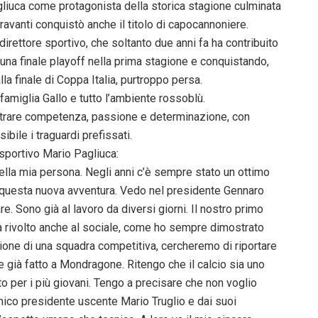
agliuca come protagonista della storica stagione culminata
travanti conquistò anche il titolo di capocannoniere.
irettore sportivo, che soltanto due anni fa ha contribuito
na finale playoff nella prima stagione e conquistando,
lla finale di Coppa Italia, purtroppo persa.
amiglia Gallo e tutto l’ambiente rossoblù.
strare competenza, passione e determinazione, con
bile i traguardi prefissati.
 sportivo Mario Pagliuca:
 nella mia persona. Negli anni c’è sempre stato un ottimo
 questa nuova avventura. Vedo nel presidente Gennaro
. Sono già al lavoro da diversi giorni. Il nostro primo
à rivolto anche al sociale, come ho sempre dimostrato
uzione di una squadra competitiva, cercheremo di riportare
e già fatto a Mondragone. Ritengo che il calcio sia uno
o per i più giovani. Tengo a precisare che non voglio
’amico presidente uscente Mario Truglio e dai suoi