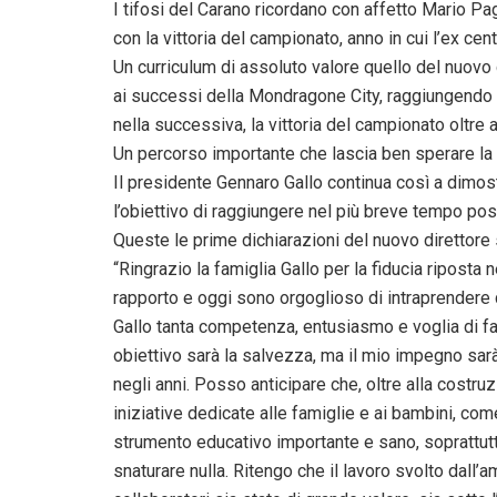
I tifosi del Carano ricordano con affetto Mario P
con la vittoria del campionato, anno in cui l’ex cen
Un curriculum di assoluto valore quello del nuovo d
ai successi della Mondragone City, raggiungendo u
nella successiva, la vittoria del campionato oltre a
Un percorso importante che lascia ben sperare la f
Il presidente Gennaro Gallo continua così a dimo
l’obiettivo di raggiungere nel più breve tempo possi
Queste le prime dichiarazioni del nuovo direttore
“Ringrazio la famiglia Gallo per la fiducia riposta
rapporto e oggi sono orgoglioso di intraprendere
Gallo tanta competenza, entusiasmo e voglia di fare
obiettivo sarà la salvezza, ma il mio impegno sar
negli anni. Posso anticipare che, oltre alla costr
iniziative dedicate alle famiglie e ai bambini, com
strumento educativo importante e sano, soprattutt
snaturare nulla. Ritengo che il lavoro svolto dall