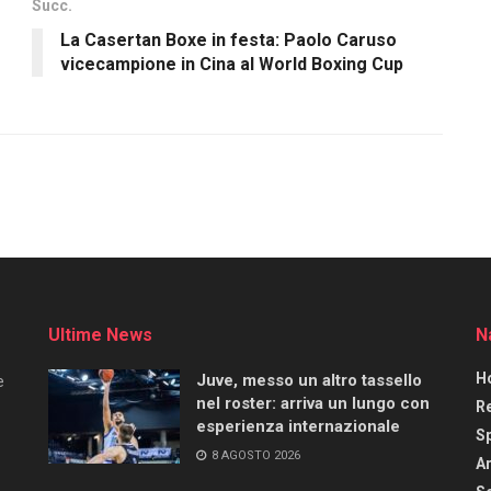
Succ.
La Casertan Boxe in festa: Paolo Caruso
vicecampione in Cina al World Boxing Cup
Ultime News
N
H
Juve, messo un altro tassello
e
nel roster: arriva un lungo con
R
esperienza internazionale
S
8 AGOSTO 2026
Ar