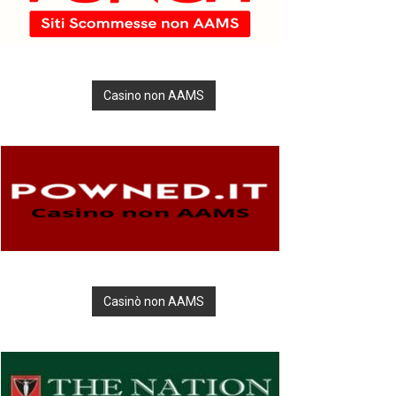
Casino non AAMS
Casinò non AAMS