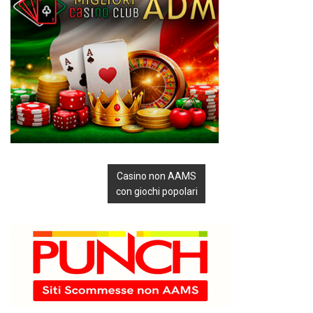
Casino non AAMS
con giochi popolari