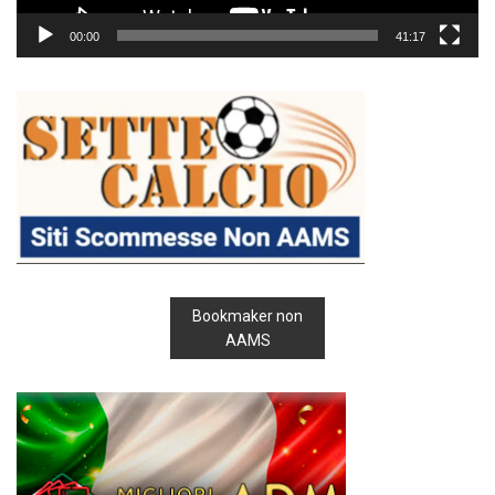
00:00
41:17
Bookmaker non
AAMS