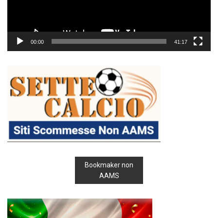
00:00
41:17
Bookmaker non
AAMS