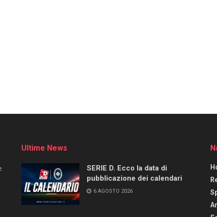
Ultime News
N
H
SERIE D. Ecco la data di
e
pubblicazione dei calendari
R
6 AGOSTO 2026
S
Ar