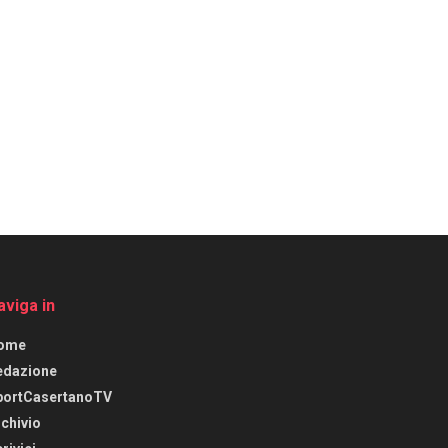
aviga in
ome
edazione
portCasertanoTV
chivio