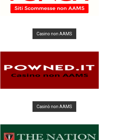
Casino non AAMS
Casinò non AAMS