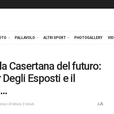
OTO
PALLAVOLO
ALTRI SPORT
PHOTOGALLERY
VI
a Casertana del futuro:
 Degli Esposti e il
i…
A
empo di lettura: 2 minuti
A