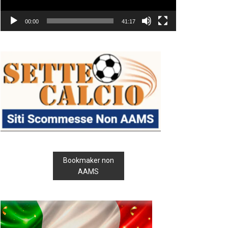
00:00
41:17
Bookmaker non
AAMS