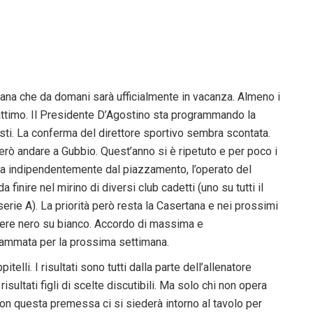
ana che da domani sarà ufficialmente in vacanza. Almeno i
 attimo. Il Presidente D’Agostino sta programmando la
sti. La conferma del direttore sportivo sembra scontata.
ò andare a Gubbio. Quest’anno si è ripetuto e per poco i
 Ma indipendentemente dal piazzamento, l’operato del
inire nel mirino di diversi club cadetti (uno su tutti il
serie A). La priorità però resta la Casertana e nei prossimi
ettere nero su bianco. Accordo di massima e
grammata per la prossima settimana.
elli. I risultati sono tutti dalla parte dell’allenatore
isultati figli di scelte discutibili. Ma solo chi non opera
 Con questa premessa ci si siederà intorno al tavolo per