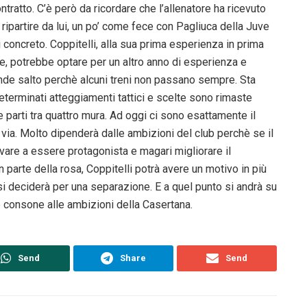
tratto. C’è però da ricordare che l’allenatore ha ricevuto
ripartire da lui, un po’ come fece con Pagliuca della Juve
concreto. Coppitelli, alla sua prima esperienza in prima
le, potrebbe optare per un altro anno di esperienza e
rande salto perchè alcuni treni non passano sempre. Sta
eterminati atteggiamenti tattici e scelte sono rimaste
parti tra quattro mura. Ad oggi ci sono esattamente il
 via. Molto dipenderà dalle ambizioni del club perchè se il
are a essere protagonista e magari migliorare il
arte della rosa, Coppitelli potrà avere un motivo in più
 si deciderà per una separazione. E a quel punto si andrà su
e consone alle ambizioni della Casertana.
Send
Share
Send