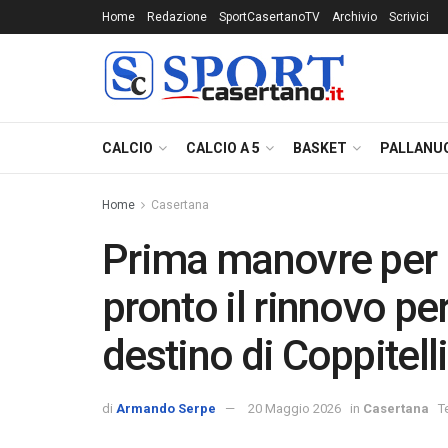
Home
Redazione
SportCasertanoTV
Archivio
Scrivici
CALCIO
CALCIO A 5
BASKET
PALLANU
Home
Casertana
Prima manovre per l
pronto il rinnovo per
destino di Coppitell
di
Armando Serpe
20 Maggio 2026
in
Casertana
T