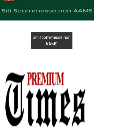
Siti scommesse non
AAMS