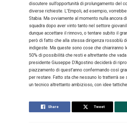
discutere sull’opportunità di prolungamento del con
diverse richieste. L’Empoli, ad esempio, vorrebbe 
Stabia. Ma ovviamente al momento nulla ancora di 
squadra dopo aver vinto tanto nel settore giovani
dunque accettare il rinnovo, o tentare subito il g
però di fatto che alla stessa dirigenza rossoblù d
indigeste. Ma queste sono cose che chiariranno le 
50% di possibilità che resti e altrettante che vada
presidente Giuseppe D’Agostino deciderà di riprov
piazzamento di quest’anno confermando così gran p
per restare. Fatto sta che nessuno lo tratterrà se
un tecnico altrettanto ambizioso, con idee tattich
Share
Tweet