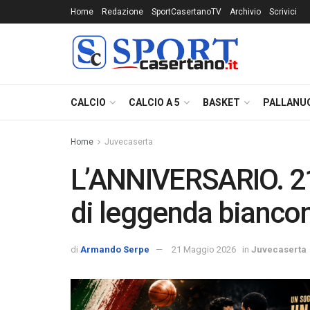
Home
Redazione
SportCasertanoTV
Archivio
Scrivici
CALCIO
CALCIO A 5
BASKET
PALLANU
Home
Juvecaserta
L’ANNIVERSARIO. 21
di leggenda bianco
di
Armando Serpe
21 Maggio 2026
in
Juvecaserta