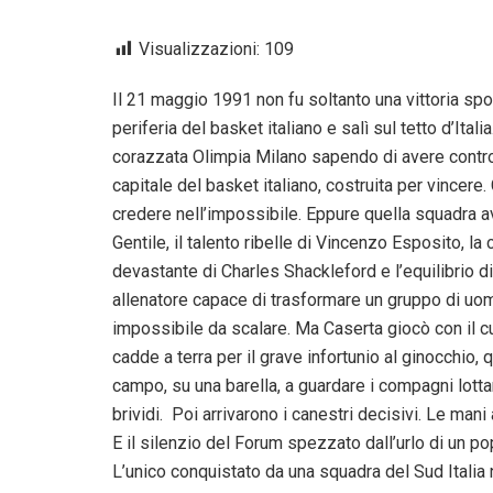
Visualizzazioni:
109
Il 21 maggio 1991 non fu soltanto una vittoria sport
periferia del basket italiano e salì sul tetto d’Ita
corazzata Olimpia Milano sapendo di avere contro tu
capitale del basket italiano, costruita per vincere
credere nell’impossibile. Eppure quella squadra 
Gentile, il talento ribelle di Vincenzo Esposito, la
devastante di Charles Shackleford e l’equilibrio di 
allenatore capace di trasformare un gruppo di uo
impossibile da scalare. Ma Caserta giocò con il c
cadde a terra per il grave infortunio al ginocchio, 
campo, su una barella, a guardare i compagni lotta
brividi. Poi arrivarono i canestri decisivi. Le mani 
E il silenzio del Forum spezzato dall’urlo di un p
L’unico conquistato da una squadra del Sud Italia 