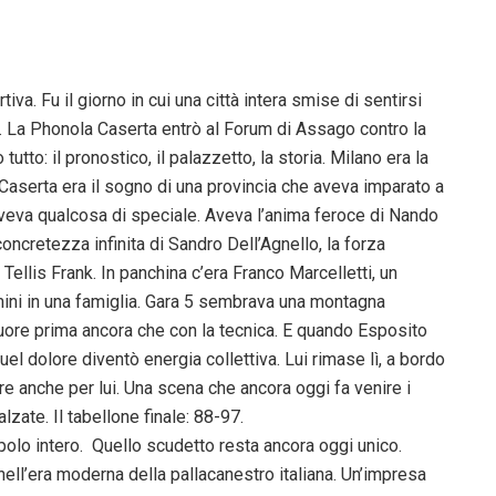
iva. Fu il giorno in cui una città intera smise di sentirsi
lia. La Phonola Caserta entrò al Forum di Assago contro la
tto: il pronostico, il palazzetto, la storia. Milano era la
. Caserta era il sogno di una provincia che aveva imparato a
aveva qualcosa di speciale. Aveva l’anima feroce di Nando
 concretezza infinita di Sandro Dell’Agnello, la forza
Tellis Frank. In panchina c’era Franco Marcelletti, un
mini in una famiglia. Gara 5 sembrava una montagna
uore prima ancora che con la tecnica. E quando Esposito
quel dolore diventò energia collettiva. Lui rimase lì, a bordo
re anche per lui. Una scena che ancora oggi fa venire i
alzate. Il tabellone finale: 88-97.
opolo intero. Quello scudetto resta ancora oggi unico.
nell’era moderna della pallacanestro italiana. Un’impresa