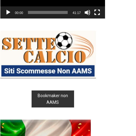
00:00
41:17
Bookmaker non
AAMS