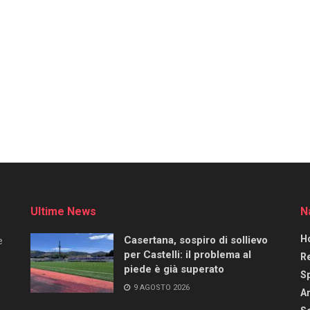
Ultime News
N
H
Casertana, sospiro di sollievo
e
per Castelli: il problema al
R
piede è già superato
S
9 AGOSTO 2026
Ar