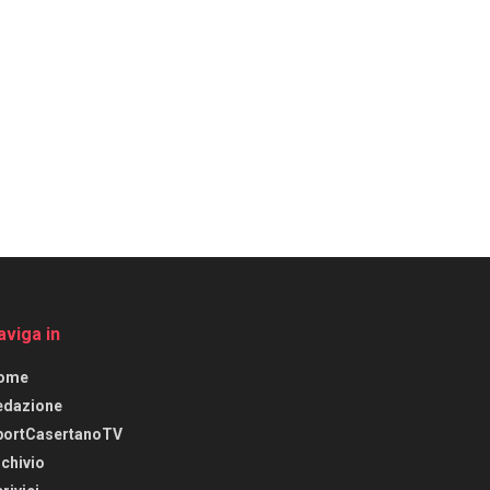
aviga in
ome
edazione
portCasertanoTV
chivio