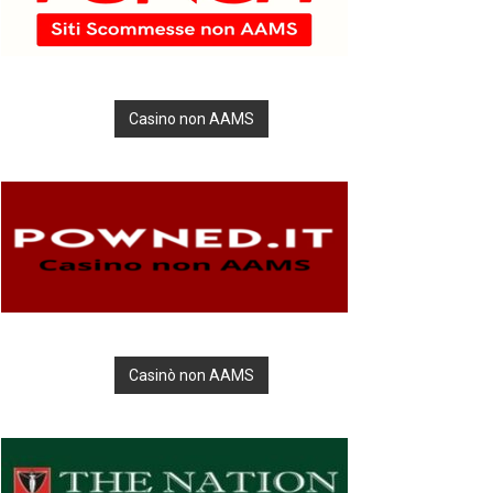
Casino non AAMS
Casinò non AAMS