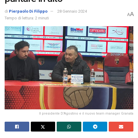
di
Pierpaolo Di Filippo
28 Gennaio 2024
A
A
Tempo di lettura: 2 minuti
Il presidente D’Agostino e il nuovo team manager Granata