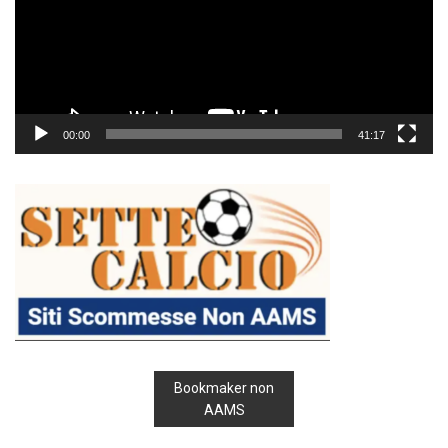
00:00
41:17
Bookmaker non
AAMS