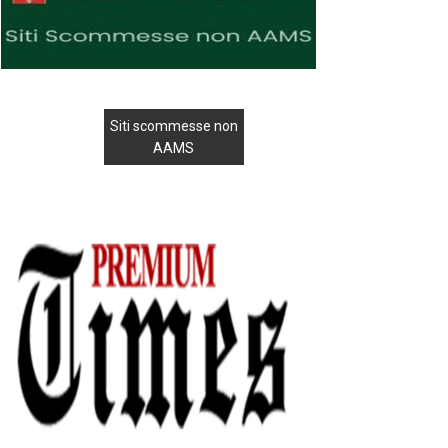
Siti scommesse non
AAMS