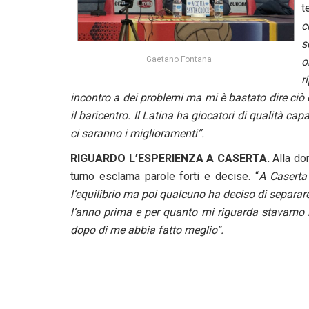
t
c
s
Gaetano Fontana
o
r
incontro a dei problemi ma mi è bastato dire ciò
il baricentro. Il Latina ha giocatori di qualità cap
ci saranno i miglioramenti”.
RIGUARDO L’ESPERIENZA A CASERTA.
Alla do
turno esclama parole forti e decise. “
A Caserta
l’equilibrio ma poi qualcuno ha deciso di separare 
l’anno prima e per quanto mi riguarda stavamo r
dopo di me abbia fatto meglio”.