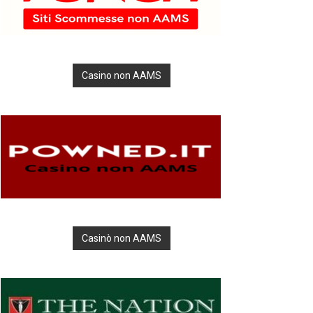
Casino non AAMS
Casinò non AAMS