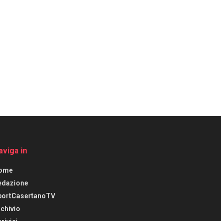
aviga in
ome
edazione
portCasertanoTV
chivio