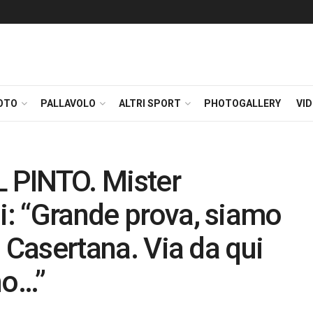
OTO
PALLAVOLO
ALTRI SPORT
PHOTOGALLERY
VI
 PINTO. Mister
oi: “Grande prova, siamo
la Casertana. Via da qui
no…”