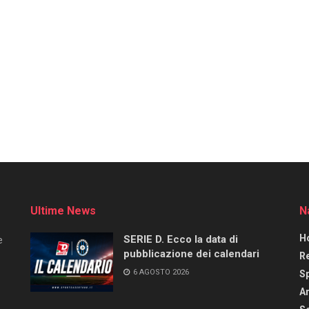
Ultime News
N
H
SERIE D. Ecco la data di
e
pubblicazione dei calendari
R
6 AGOSTO 2026
S
Ar