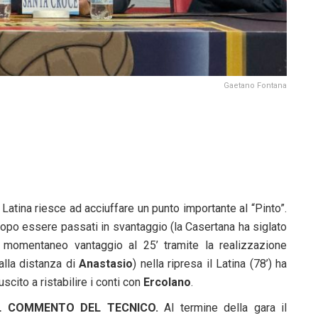
Gaetano Fontana
l Latina riesce ad acciuffare un punto importante al “Pinto”.
opo essere passati in svantaggio (la Casertana ha siglato
l momentaneo vantaggio al 25’ tramite la realizzazione
alla distanza di
Anastasio
) nella ripresa il Latina (78’) ha
iuscito a ristabilire i conti con
Ercolano
.
L COMMENTO DEL TECNICO.
Al termine della gara il