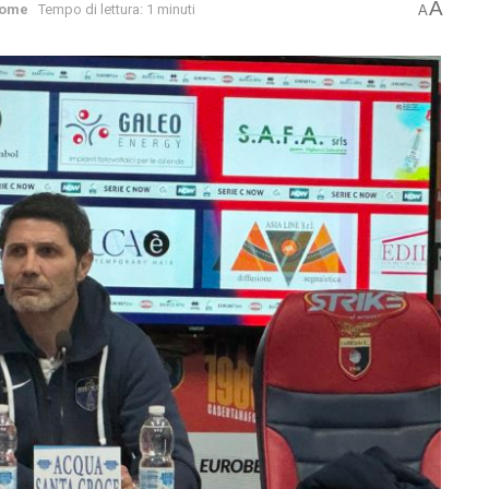
A
ome
Tempo di lettura: 1 minuti
A