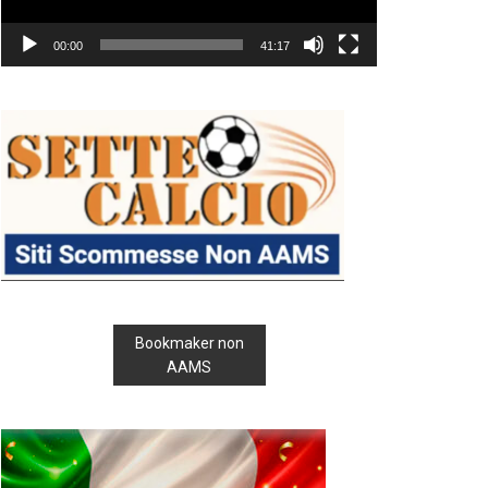
00:00
41:17
Bookmaker non
AAMS