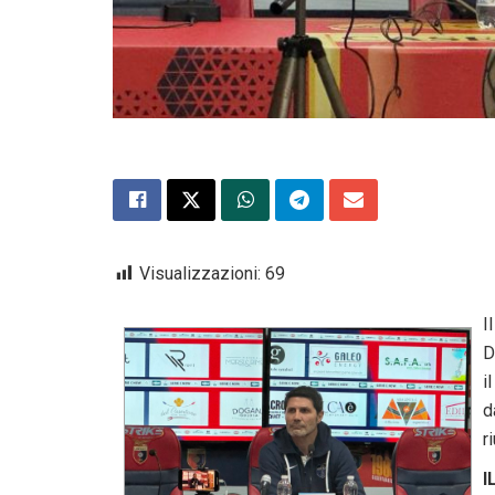
Visualizzazioni:
69
I
D
i
d
r
I