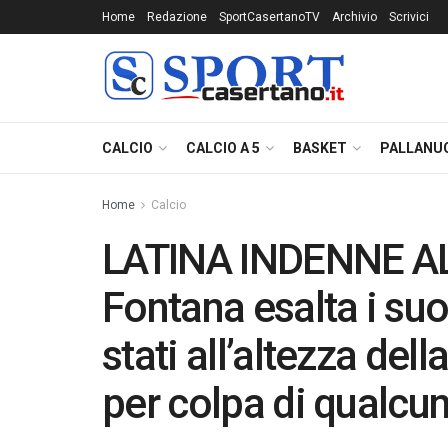
Home
Redazione
SportCasertanoTV
Archivio
Scrivici
CALCIO
CALCIO A 5
BASKET
PALLANU
Home
Calcio
LATINA INDENNE AL
Fontana esalta i su
stati all’altezza del
per colpa di qualcu