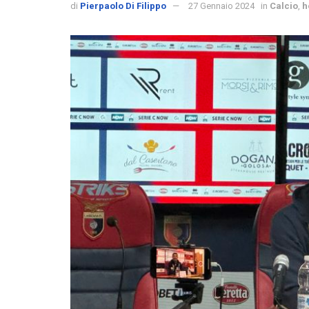
di
Pierpaolo Di Filippo
27 Gennaio 2024
in
Calcio
,
h