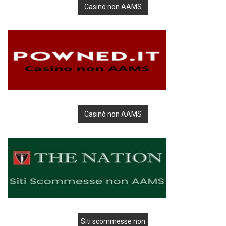
Casino non AAMS
Casinò non AAMS
Siti scommesse non