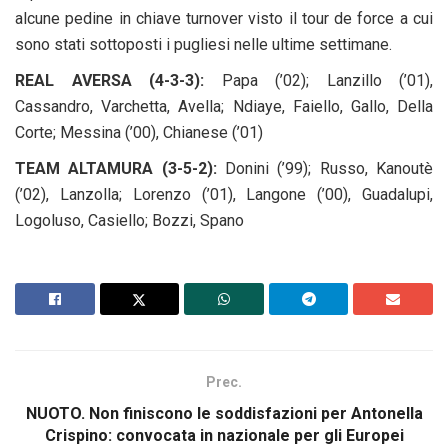
alcune pedine in chiave turnover visto il tour de force a cui
sono stati sottoposti i pugliesi nelle ultime settimane.
REAL AVERSA (4-3-3):
Papa (’02); Lanzillo (’01),
Cassandro, Varchetta, Avella; Ndiaye, Faiello, Gallo, Della
Corte; Messina (’00), Chianese (’01)
TEAM ALTAMURA (
3-5-2):
Donini (’99); Russo, Kanoutè
(’02), Lanzolla; Lorenzo (’01), Langone (’00), Guadalupi,
Logoluso, Casiello; Bozzi, Spano
Prec.
NUOTO. Non finiscono le soddisfazioni per Antonella
Crispino: convocata in nazionale per gli Europei