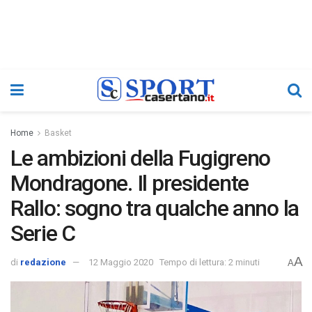
Home
Basket
Le ambizioni della Fugigreno
Mondragone. Il presidente
Rallo: sogno tra qualche anno la
Serie C
A
di
redazione
12 Maggio 2020
Tempo di lettura: 2 minuti
A