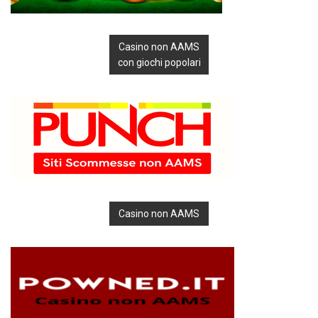
Casino non AAMS
con giochi popolari
Casino non AAMS