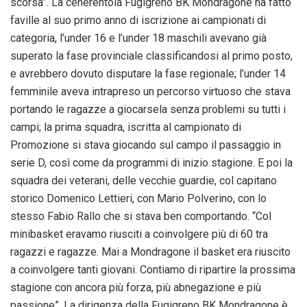
scorsa”. La cenerentola Fugigreno BK Mondragone ha fatto
faville al suo primo anno di iscrizione ai campionati di
categoria, l’under 16 e l’under 18 maschili avevano già
superato la fase provinciale classificandosi al primo posto,
e avrebbero dovuto disputare la fase regionale; l’under 14
femminile aveva intrapreso un percorso virtuoso che stava
portando le ragazze a giocarsela senza problemi su tutti i
campi; la prima squadra, iscritta al campionato di
Promozione si stava giocando sul campo il passaggio in
serie D, così come da programmi di inizio stagione. E poi la
squadra dei veterani, delle vecchie guardie, col capitano
storico Domenico Lettieri, con Mario Polverino, con lo
stesso Fabio Rallo che si stava ben comportando. “Col
minibasket eravamo riusciti a coinvolgere più di 60 tra
ragazzi e ragazze. Mai a Mondragone il basket era riuscito
a coinvolgere tanti giovani. Contiamo di ripartire la prossima
stagione con ancora più forza, più abnegazione e più
passione”. La dirigenza della Fugigreno BK Mondragone è