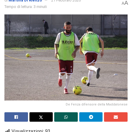
di
Martina Di Rienzo
21 Febbraio 2020
A
A
Tempo di lettura: 3 minuti
De Fenza difensore della Maddalonese
Visualizzazioni:
93