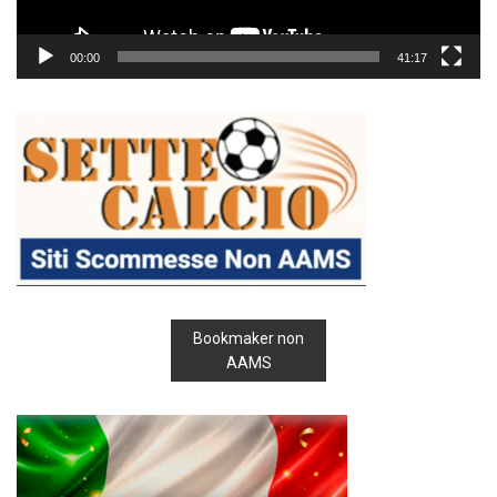
00:00
41:17
Bookmaker non
AAMS