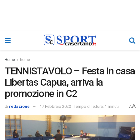
Home
home
TENNISTAVOLO – Festa in casa
Libertas Capua, arriva la
promozione in C2
A
di
redazione
17 Febbraio 2020
Tempo di lettura: 1 minuti
A