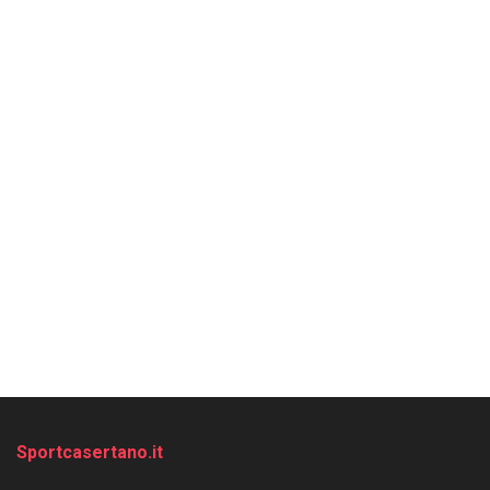
Sportcasertano.it