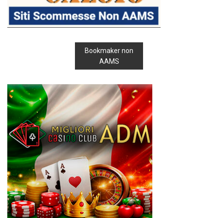
Bookmaker non
AAMS