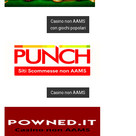
Casino non AAMS
con giochi popolari
Casino non AAMS