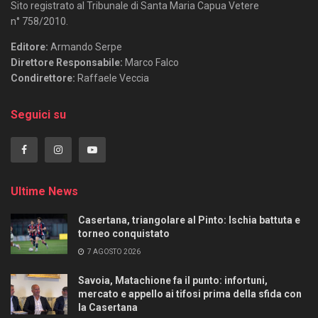
Sito registrato al Tribunale di Santa Maria Capua Vetere
n° 758/2010.
Editore:
Armando Serpe
Direttore Responsabile:
Marco Falco
Condirettore:
Raffaele Veccia
Seguici su
Ultime News
Casertana, triangolare al Pinto: Ischia battuta e
torneo conquistato
7 AGOSTO 2026
Savoia, Matachione fa il punto: infortuni,
mercato e appello ai tifosi prima della sfida con
la Casertana