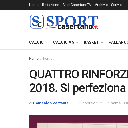
Home
Redazione
SportCasertanoTV
Archivio
Scrivici
CALCIO
CALCIO A 5
BASKET
PALLANU
Home
home
QUATTRO RINFORZI
2018. Si perfeziona 
di
Domenico Vastante
7 Febbraio 2020
in
home
,
II 