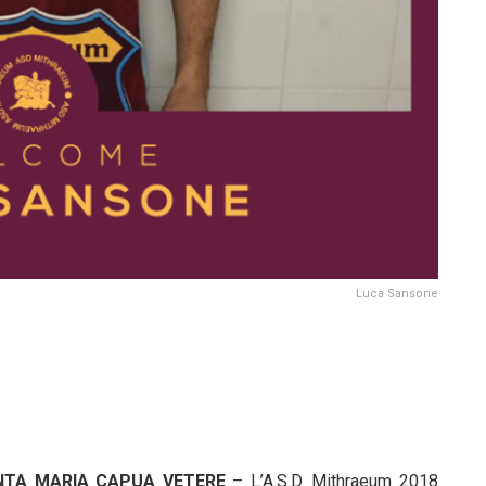
Luca Sansone
NTA MARIA CAPUA VETERE
– L’A.S.D. Mithraeum 2018