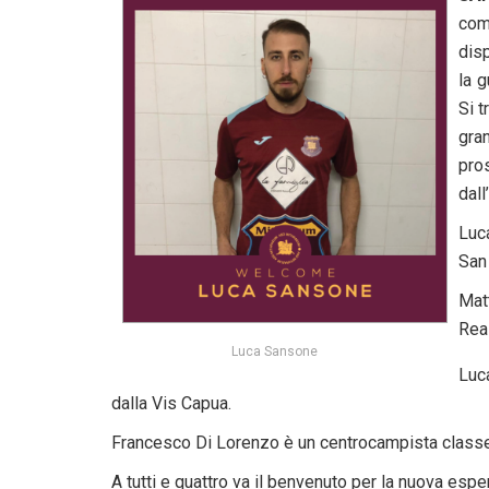
comu
dis
la g
Si t
gra
pro
dall
Luca
San
Mat
Rea
Luca Sansone
Luc
dalla Vis Capua.
Francesco Di Lorenzo è un centrocampista class
A tutti e quattro va il benvenuto per la nuova espe