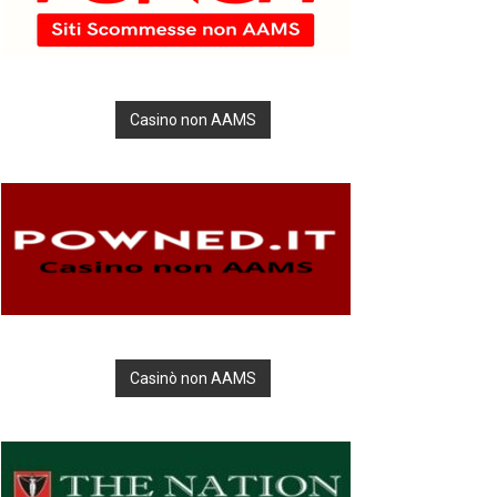
Casino non AAMS
Casinò non AAMS