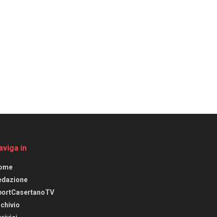
aviga in
ome
edazione
portCasertanoTV
chivio