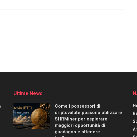
Ultime News
N
H
Come i possessori di
e
criptovalute possono utilizzare
R
SHRMiner per esplorare
S
maggiori opportunità di
Ar
guadagno e ottenere