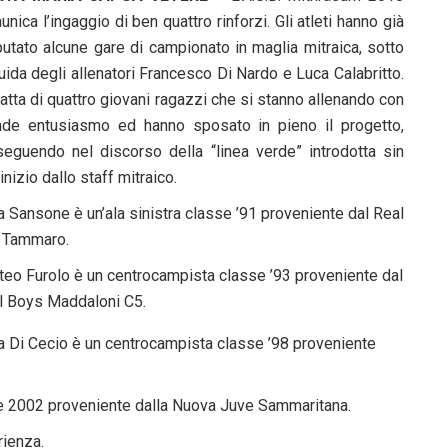
nica l’ingaggio di ben quattro rinforzi. Gli atleti hanno già
putato alcune gare di campionato in maglia mitraica, sotto
uida degli allenatori Francesco Di Nardo e Luca Calabritto.
ratta di quattro giovani ragazzi che si stanno allenando con
nde entusiasmo ed hanno sposato in pieno il progetto,
seguendo nel discorso della “linea verde” introdotta sin
’inizio dallo staff mitraico.
 Sansone è un’ala sinistra classe ’91 proveniente dal Real
 Tammaro.
teo Furolo è un centrocampista classe ’93 proveniente dal
l Boys Maddaloni C5.
a Di Cecio è un centrocampista classe ’98 proveniente
e 2002 proveniente dalla Nuova Juve Sammaritana.
rienza.