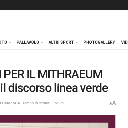
OTO
PALLAVOLO
ALTRI SPORT
PHOTOGALLERY
VI
 PER IL MITHRAEUM
il discorso linea verde
A
III Categoria
Tempo di lettura: 1 minuti
A