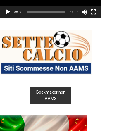
00:00
41:17
Bookmaker non
AAMS