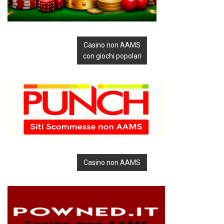
Casino non AAMS
con giochi popolari
Casino non AAMS