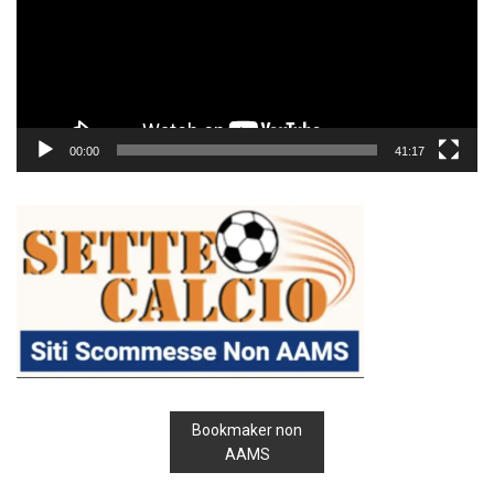
00:00
41:17
Bookmaker non
AAMS