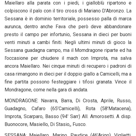
Maiellaro alla parata con i piedi, i gialloblù ripartono e
colpiscono il palo con il tiro cross di Mariano D’Abronzo. La
Sessana è in dominio territoriale, possesso palla di marca
aurunca, dentro anche Fava che però deve abbandonare
presto il campo per infortunio, Sessana in dieci per buoni
venti minuti a cambi finiti. Negli ultimi minuti di gioco la
Sessana guadagna campo, ma il Momdragone riparte ed ha
l’occasione per chiudere il mach con Improta, ma salva
ancora Maiellaro. Nei cinque minuti di recupero i padroni di
casa rimangono in dieci per il doppio giallo a Carnicelli, ma a
fine partita possono festeggiare i tifosi granata. Vince il
Mondragone, come nella gara di andata.
MONDRAGONE: Navarra, Barra, Di Crosta, Aprile, Russo,
Guadagno, Cafaro (65’Carnicelli), Rota (58’Matacena),
Improta, Scarparo, Basso (94′ Sarr) All. Amorosetti. A disp.
Buonocore, Masiello, Di Stasio,, Fusco.
SESSANA: Maiellaro, Marino, Paudice (46’Arigo), Viglietti,