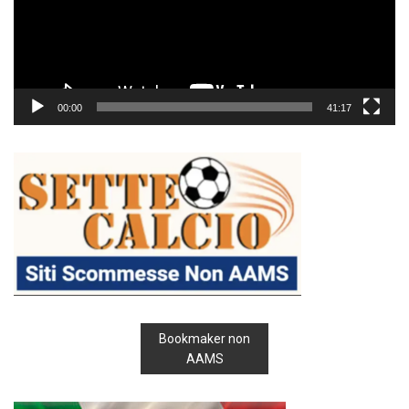
00:00
41:17
Bookmaker non
AAMS