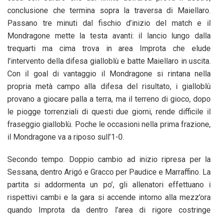
conclusione che termina sopra la traversa di Maiellaro.
Passano tre minuti dal fischio d’inizio del match e il
Mondragone mette la testa avanti: il lancio lungo dalla
trequarti ma cima trova in area Improta che elude
l’intervento della difesa gialloblù e batte Maiellaro in uscita.
Con il goal di vantaggio il Mondragone si rintana nella
propria metà campo alla difesa del risultato, i gialloblù
provano a giocare palla a terra, ma il terreno di gioco, dopo
le piogge torrenziali di questi due giorni, rende difficile il
fraseggio gialloblù. Poche le occasioni nella prima frazione,
il Mondragone va a riposo sull’1-0.
Secondo tempo. Doppio cambio ad inizio ripresa per la
Sessana, dentro Arigó e Gracco per Paudice e Marraffino. La
partita si addormenta un po’, gli allenatori effettuano i
rispettivi cambi e la gara si accende intorno alla mezz’ora
quando Improta da dentro l’area di rigore costringe