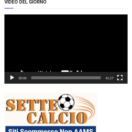
VIDEO DEL GIORNO
Video
Player
00:00
41:17