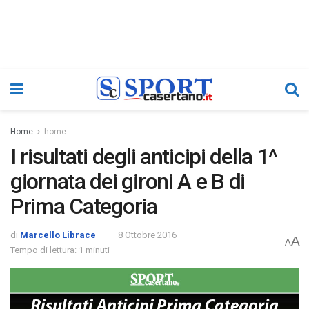
Home
home
I risultati degli anticipi della 1^
giornata dei gironi A e B di
Prima Categoria
di
Marcello Librace
8 Ottobre 2016
A
A
Tempo di lettura: 1 minuti