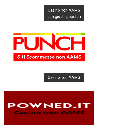
Casino non AAMS
con giochi popolari
Casino non AAMS