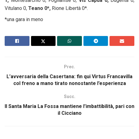
1,
Montesarchio 0, Foglianise 0,
Vis Capua 0,
Dugenta 0,
Vitulano 0,
Teano 0*,
Rione Libertà 0*.
*una gara in meno
Prec.
L’avversaria della Casertana: fin qui Virtus Francavilla
col freno a mano tirato nonostante l’esperienza
Succ.
Il Santa Maria La Fossa mantiene l’imbattibilità, pari con
il Cicciano