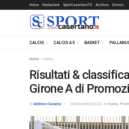
Home
Redazione
SportCasertanoTV
Archivio
Scrivici
CALCIO
CALCIO A 5
BASKET
PALLANU
Home
home
Risultati & classific
Girone A di Promoz
di
Antimo Cusano
30 Novembre 2014
in
home
,
Prom