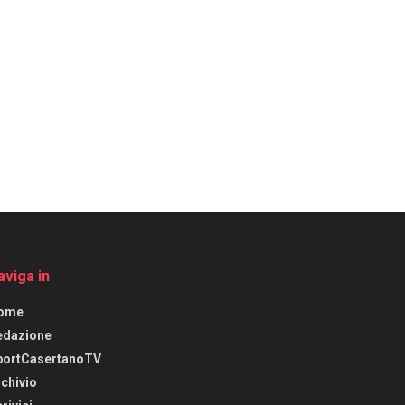
aviga in
ome
edazione
portCasertanoTV
chivio