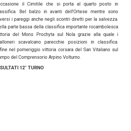
’occasione il Cimitile che si porta al quarto posto in
lassifica. Bel balzo in avanti dell’Ortese mentre sono
versi i pareggi anche negli scontri diretti per la salvezza.
ella parte bassa della classifica importante rocambolesca
ittoria del Mons Prochyta sul Nola grazie alla quale i
ialloneri scavalcano parecchie posizioni in classifica.
fine nel pomeriggio vittoria corsara del San Vitaliano sul
ampo del Comprensorio Arpino Volturno.
ISULTATI 12° TURNO
2