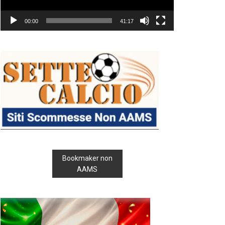
00:00
41:17
Bookmaker non
AAMS