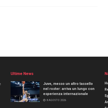
Ultime News
N
H
Juve, messo un altro tassello
e
nel roster: arriva un lungo con
R
esperienza internazionale
S
8 AGOSTO 2026
Ar