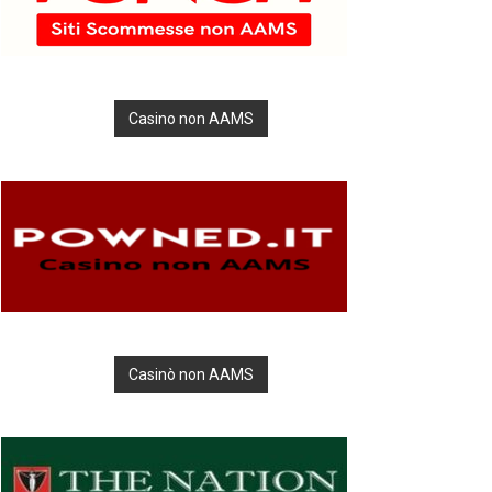
Casino non AAMS
Casinò non AAMS