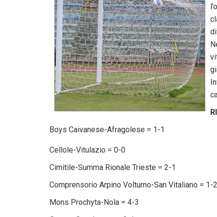
l
c
di
N
v
g
In
c
R
Boys Caivanese-Afragolese = 1-1
Cellole-Vitulazio = 0-0
Cimitile-Summa Rionale Trieste = 2-1
Comprensorio Arpino Volturno-San Vitaliano = 1-
Mons Prochyta-Nola = 4-3