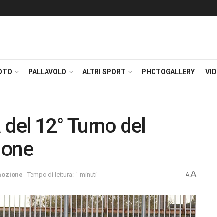
OTO
PALLAVOLO
ALTRI SPORT
PHOTOGALLERY
VI
a del 12° Turno del
ione
A
ozione
Tempo di lettura: 1 minuti
A