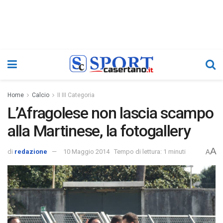
Home
Calcio
II III Categoria
L’Afragolese non lascia scampo
alla Martinese, la fotogallery
A
di
redazione
10 Maggio 2014
Tempo di lettura: 1 minuti
A