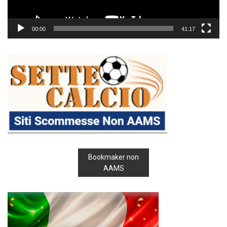
00:00
41:17
Bookmaker non
AAMS