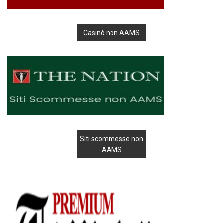
Casinò non AAMS
Siti scommesse non
AAMS