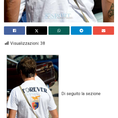
Visualizzazioni:
38
Di seguito la sezione