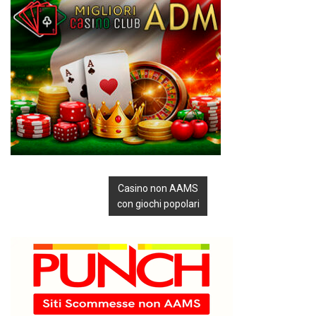
Casino non AAMS
con giochi popolari