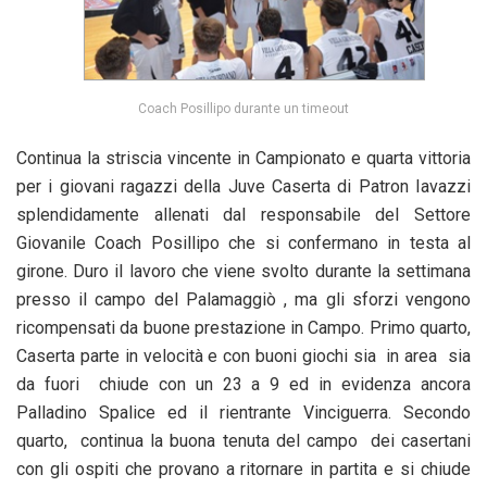
Coach Posillipo durante un timeout
Continua la striscia vincente in Campionato e quarta vittoria
per i giovani ragazzi della Juve Caserta di Patron Iavazzi
splendidamente allenati dal responsabile del Settore
Giovanile Coach Posillipo che si confermano in testa al
girone. Duro il lavoro che viene svolto durante la settimana
presso il campo del Palamaggiò , ma gli sforzi vengono
ricompensati da buone prestazione in Campo. Primo quarto,
Caserta parte in velocità e con buoni giochi sia in area sia
da fuori chiude con un 23 a 9 ed in evidenza ancora
Palladino Spalice ed il rientrante Vinciguerra. Secondo
quarto, continua la buona tenuta del campo dei casertani
con gli ospiti che provano a ritornare in partita e si chiude