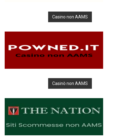
Casino non AAMS
Casinò non AAMS