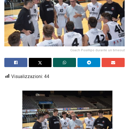
Coach Posillipo durante un timeout
Visualizzazioni:
44