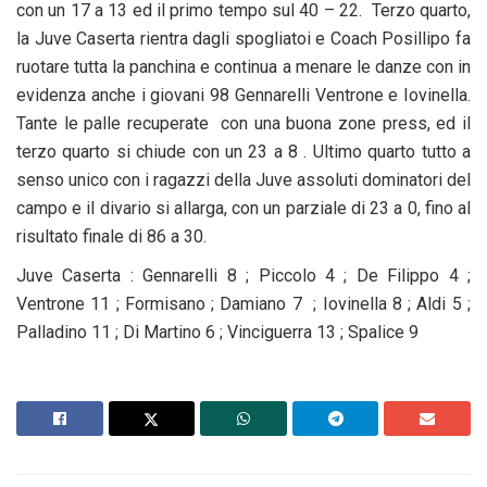
con un 17 a 13 ed il primo tempo sul 40 – 22. Terzo quarto,
la Juve Caserta rientra dagli spogliatoi e Coach Posillipo fa
ruotare tutta la panchina e continua a menare le danze con in
evidenza anche i giovani 98 Gennarelli Ventrone e Iovinella.
Tante le palle recuperate con una buona zone press, ed il
terzo quarto si chiude con un 23 a 8 . Ultimo quarto tutto a
senso unico con i ragazzi della Juve assoluti dominatori del
campo e il divario si allarga, con un parziale di 23 a 0, fino al
risultato finale di 86 a 30.
Juve Caserta : Gennarelli 8 ; Piccolo 4 ; De Filippo 4 ;
Ventrone 11 ; Formisano ; Damiano 7 ; Iovinella 8 ; Aldi 5 ;
Palladino 11 ; Di Martino 6 ; Vinciguerra 13 ; Spalice 9