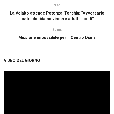
Prec.
La Volalto attende Potenza, Torchia: “Avversario
tosto, dobbiamo vincere a tutti i costi”
Succ.
Missione impossibile per il Centro Diana
VIDEO DEL GIORNO
Video
Player