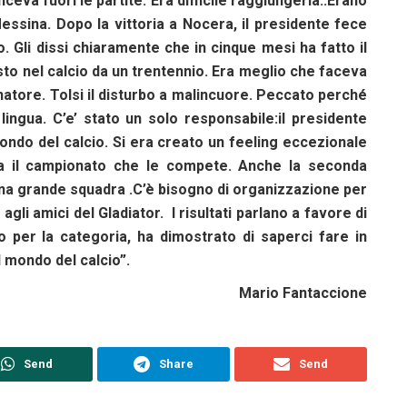
eva fuori le partite. Era difficile raggiungerla..Erano
essina. Dopo la vittoria a Nocera, il presidente fece
 Gli dissi chiaramente che in cinque mesi ha fatto il
sto nel calcio da un trentennio. Era meglio che faceva
enatore. Tolsi il disturbo a malincuore. Peccato perché
 lingua. C’e’ stato un solo responsabile:il presidente
ndo del calcio. Si era creato un feeling eccezionale
na il campionato che le compete. Anche la seconda
una grande squadra .C’è bisogno di organizzazione per
gli amici del Gladiator. I risultati parlano a favore di
o per la categoria, ha dimostrato di saperci fare in
 mondo del calcio”.
Mario Fantaccione
Send
Share
Send