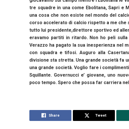
giocavamo sul campo mentre l’Ebolitana le vinc
tre squadre in una come Ebolitana, Sapri e M
una cosa che non esiste nel mondo del calcio.
corso accelerato di calcio rispetto a me che 
tutto lui presidente,direttore sportivo ed all
eravamo partiti in ritardo. Non ho peli sulla
Verazzo ha pagato la sua inesperienza nel mo
con squadra e tifosi. Auguro alla Caserta
divisione sta stretta. Una grande società fa 
una grande società. Voglio fare i complimenti a
Squillante. Governucci e’ giovane, uno nuov
poco tempo. Spero che possa far carriera nel
Share
Tweet