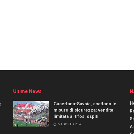
Ultime News
N
H
Casertana-Savoia, scattano le
e
misure di sicurezza: vendita
R
limitata ai tifosi ospiti
S
6 AGOSTO 2026
Ar