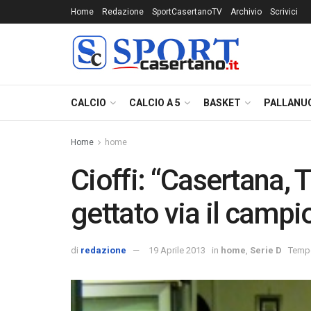
Home
Redazione
SportCasertanoTV
Archivio
Scrivici
CALCIO
CALCIO A 5
BASKET
PALLANU
Home
home
Cioffi: “Casertana, 
gettato via il campi
di
redazione
19 Aprile 2013
in
home
,
Serie D
Tempo