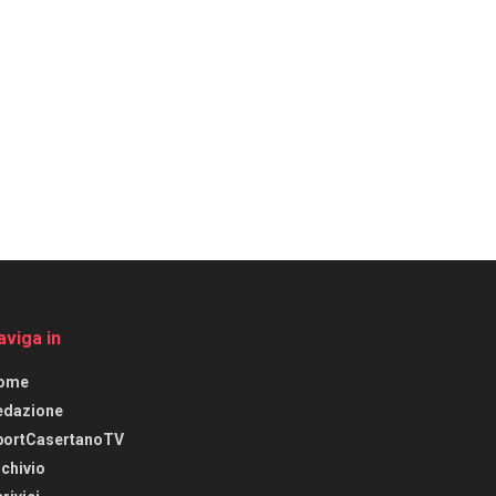
aviga in
ome
edazione
portCasertanoTV
chivio