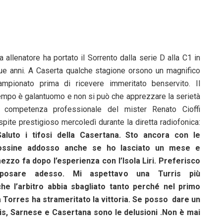
a allenatore ha portato il Sorrento dalla serie D alla C1 in
ue anni. A Caserta qualche stagione orsono un magnifico
ampionato prima di ricevere immeritato benservito. Il
empo è galantuomo e non si può che apprezzare la serietà
 competenza professionale del mister Renato Cioffi
spite prestigioso mercoledì durante la diretta radiofonica:
Saluto i tifosi della Casertana. Sto ancora con le
ossine addosso anche se ho lasciato un mese e
ezzo fa dopo l’esperienza con l’Isola Liri. Preferisco
iposare adesso. Mi aspettavo una Turris più
 l’arbitro abbia sbagliato tanto perché nel primo
a Torres ha strameritato la vittoria. Se posso dare un
is, Sarnese e Casertana sono le delusioni .Non è mai