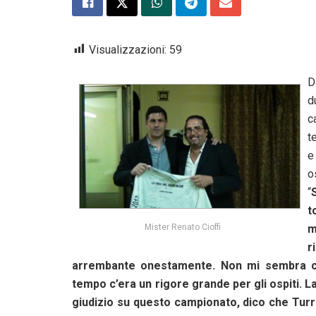
Visualizzazioni:
59
D
d
c
t
e
o
“
t
m
Mister Renato Cioffi
r
arrembante onestamente. Non mi sembra che
tempo c’era un rigore grande per gli ospiti. L
giudizio su questo campionato, dico che Turr