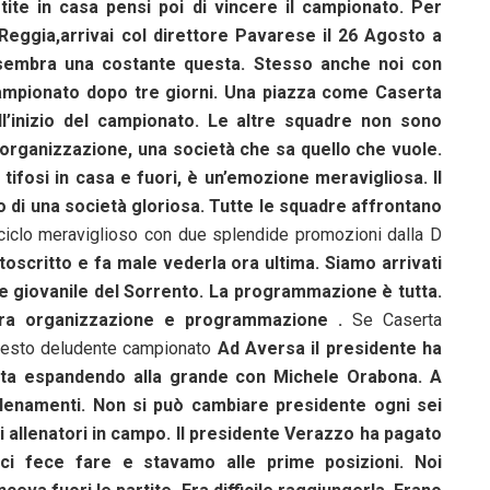
te in casa pensi poi di vincere il campionato. Per
 Reggia,arrivai col direttore Pavarese il 26 Agosto a
i sembra una costante questa. Stesso anche noi con
 campionato dopo tre giorni. Una piazza come Caserta
all’inizio del campionato. Le altre squadre non sono
 organizzazione, una società che sa quello che vuole.
tifosi in casa e fuori, è un’emozione meravigliosa. Il
o di una società gloriosa. Tutte le squadre affrontano
ciclo meraviglioso con due splendide promozioni dalla D
ttoscritto e fa male vederla ora ultima. Siamo arrivati
re giovanile del Sorrento. La programmazione è tutta.
’era organizzazione e programmazione .
Se Caserta
questo deludente campionato
Ad Aversa il presidente ha
 sta espandendo alla grande con Michele Orabona. A
llenamenti. Non si può cambiare presidente ogni sei
i allenatori in campo. Il presidente Verazzo ha pagato
 ,ci fece fare e stavamo alle prime posizioni. Noi