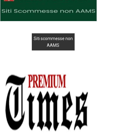
Siti scommesse non
AAMS