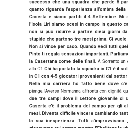
successo che una squadra che perde 6 parti
quanto riguarda l’esperienza all’ombra della
Caserta e siamo partiti il 4 Settembre. M
l’Isola Liri siamo scesi in campo in questo
non si può ridurre a partire dieci giorni d
stupide che partono tre mesi prima. Ci vuole
Non si vince per caso. Quando vedi tutti quei 
Pinto ti regala sensazioni importanti. Parliam
la Casertana come delle finali.
A Sorrento un 
alla C1
Chi ha portato la squadra in C1 è il so
in C1 con 4-5 giocatori provenienti dal setto
Nella mia carriera ho fatto bene dove c
piange,l’Aversa Normanna affronta con dignità 
due tre campi dove il settore giovanile si
Caserta c’è il problema del campo per gli a
mesi. Diventa difficile vincere cambiando tant
la sua inesperienza. Tutti s’improvvisano