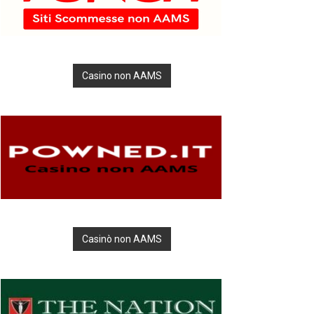
Casino non AAMS
Casinò non AAMS