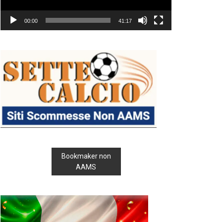
00:00
41:17
Bookmaker non
AAMS