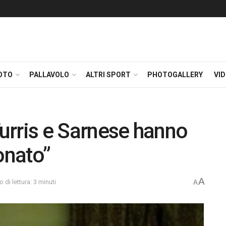
OTO
PALLAVOLO
ALTRI SPORT
PHOTOGALLERY
VI
Turris e Sarnese hanno
onato”
A
 di lettura: 3 minuti
A