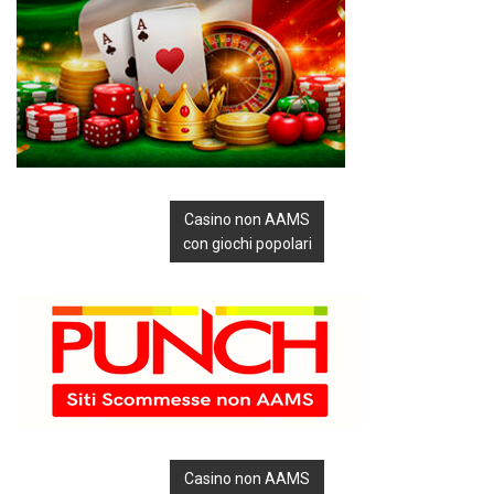
Casino non AAMS
con giochi popolari
Casino non AAMS