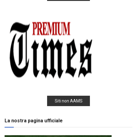
Siti non AAMS
La nostra pagina ufficiale