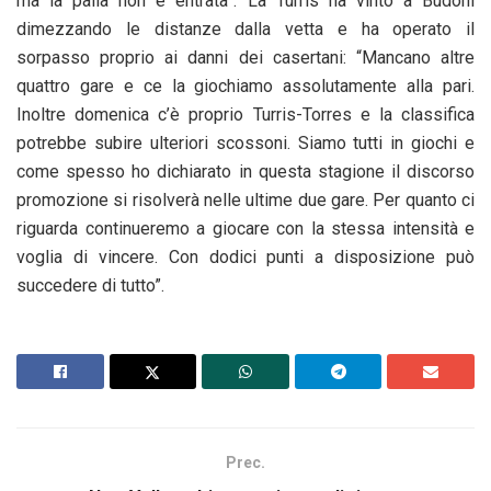
ma la palla non è entrata”. La Turris ha vinto a Budoni
dimezzando le distanze dalla vetta e ha operato il
sorpasso proprio ai danni dei casertani: “Mancano altre
quattro gare e ce la giochiamo assolutamente alla pari.
Inoltre domenica c’è proprio Turris-Torres e la classifica
potrebbe subire ulteriori scossoni. Siamo tutti in giochi e
come spesso ho dichiarato in questa stagione il discorso
promozione si risolverà nelle ultime due gare. Per quanto ci
riguarda continueremo a giocare con la stessa intensità e
voglia di vincere. Con dodici punti a disposizione può
succedere di tutto”.
Prec.