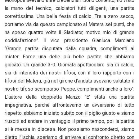
Monopoli avevano altre credenziali. Sono contento, ho visto
la mano del tecnico, calciatori tutti diligenti, una partita
correttissima. Una bella festa di calcio. Tre a zero secco,
portiamo via da questo campionato al Matera sei punti, che
ha speso quattro volte il Gladiator, motivo mio di grande
soddisfazione”. Il vice presidente Gianluca Marciano
“Grande partita disputata dalla squadra, complimenti al
mister. Forse una delle più belle partite che abbiamo
giocato. Un grande 3-0. Giornata spettacolare sia di calcio,
sia di intensità dei nostri tifosi, con il loro rapporto con i
tifosi del Matera, già nel girone d’andata avevano salutato il
nostro tifoso scomparso Peppe, complimenti anche a loro”.
L’autore della doppietta Manzo “E’ stata una partita
impegnativa, perchè affrontavamo un avversario di tutto
rispetto, abbiamo iniziato subito con il piglio giusto e siamo
riusciti ad andare in vantaggio il primo tempo, poi la partita
si è messa in discesa. Non possiamo nasconderci, siamo
dietro l’Ischia, speriamo di arrivare al confronto diretto con