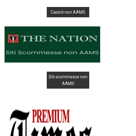
Casinò non AAMS
Siti scommesse non
AAMS