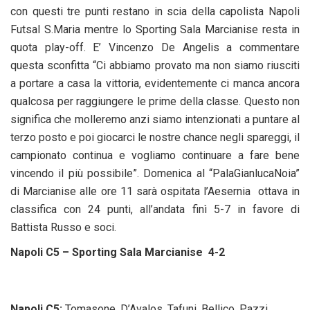
con questi tre punti restano in scia della capolista Napoli
Futsal S.Maria mentre lo Sporting Sala Marcianise resta in
quota play-off. E’ Vincenzo De Angelis a commentare
questa sconfitta “Ci abbiamo provato ma non siamo riusciti
a portare a casa la vittoria, evidentemente ci manca ancora
qualcosa per raggiungere le prime della classe. Questo non
significa che molleremo anzi siamo intenzionati a puntare al
terzo posto e poi giocarci le nostre chance negli spareggi, il
campionato continua e vogliamo continuare a fare bene
vincendo il più possibile”. Domenica al “PalaGianlucaNoia”
di Marcianise alle ore 11 sarà ospitata l’Aesernia ottava in
classifica con 24 punti, all’andata finì 5-7 in favore di
Battista Russo e soci.
Napoli C5 – Sporting Sala Marcianise 4-2
Napoli C5:
Tomasone, D’Avalos, Tafuni, Bellico, Pazzi,