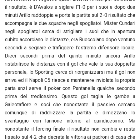
il risultato, è D’Avalos a siglare l’1-0 per i suoi e dopo due
minuti Arillo raddoppia e porta la partita sul 2-0 risultato che
accompagna le due squadre negli spogliatoi. Mister Cundari
negli spogliatoi cerca di strigliare i suoi che in apertura
subito accorciano le distanze, era Ruoccolano dopo ventuno
secondi a segnare e trafiggere l’estremo difensore locale.
Dieci secondi prima del quinto minuto ancora Arillo
ristabilisce le distanze con il gol che vale la sua doppietta
personale, lo Sporting cerca di riorganizzarsi ma il gol non
arriva ed il Napoli C5 riesce a mantenere inviolata la propria
parta anzi serve il poker con Pantanella qualche secondo
prima del tredicesimo. Questo gol taglia le gambe a
Galeotafiore e soci che nonostante il passivo cercano
comunque di raddrizzare la partita e dimezzano lo
svantaggio con Iannone intorno al quindicesimo. Ma
nonostante il forcing finale il risultato non cambia e resta
fissato sul 4-2 che decreta la vittoria ai padroni di casa che