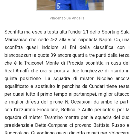
Vincenzo De Angelis
Sconfitta ma esce a testa alta l’under 21 dello Sporting Sala
Marcianise che cede 4-2 alla vice capolista Napoli C5, una
sconfitta quasi indolore ai fini della classifica con i
biancoazzurri a quota 39 ancora quarti a tre punti dalla terza
che è la Traiconet Monte di Procida sconfitta in casa del
Real Amalfi che ora si porta a due lunghezze di ritardo in
quinta posizione. La squadra di mister Nicolao ancora
squalificato e sostituito in panchina da Cundari tiene testa
per quasi tutto il primo tempo ai partenopei, miglior attacco
e miglior difesa del girone N. Occasioni da ambo le parti
con l’azzurrino Frosolone, Bellico e Arillo pericolosi per la
squadra di mister Tarantino mentre per la squadra del duo
presidenziale Detta-Campana ci provano Battista Russo e
Ruoccolano. Ci vogliono quasi diciotto minuti per sbloccare