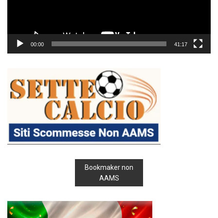
00:00
41:17
Bookmaker non
AAMS