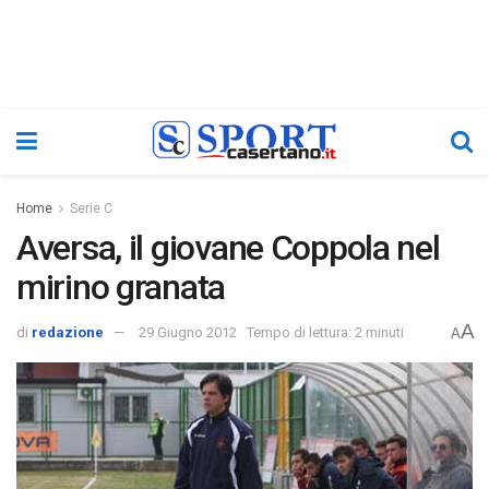
Home
Serie C
Aversa, il giovane Coppola nel
mirino granata
A
di
redazione
29 Giugno 2012
Tempo di lettura: 2 minuti
A