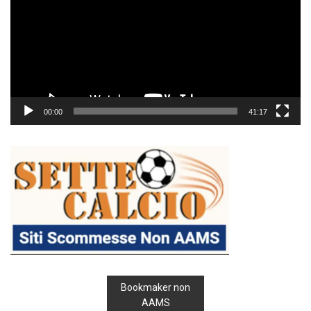
00:00
41:17
Bookmaker non
AAMS