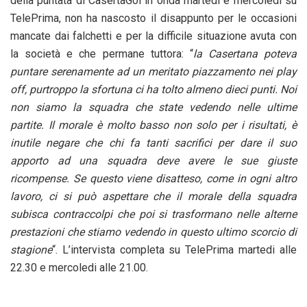
della puntata di CasertaGol in onda martedi e mercoledi su
TelePrima, non ha nascosto il disappunto per le occasioni
mancate dai falchetti e per la difficile situazione avuta con
la società e che permane tuttora: “
la Casertana poteva
puntare serenamente ad un meritato piazzamento nei play
off, purtroppo la sfortuna ci ha tolto almeno dieci punti. Noi
non siamo la squadra che state vedendo nelle ultime
partite. Il morale è molto basso non solo per i risultati, è
inutile negare che chi fa tanti sacrifici per dare il suo
apporto ad una squadra deve avere le sue giuste
ricompense. Se questo viene disatteso, come in ogni altro
lavoro, ci si può aspettare che il morale della squadra
subisca contraccolpi che poi si trasformano nelle alterne
prestazioni che stiamo vedendo in questo ultimo scorcio di
stagione
“. L’intervista completa su TelePrima martedi alle
22.30 e mercoledi alle 21.00.