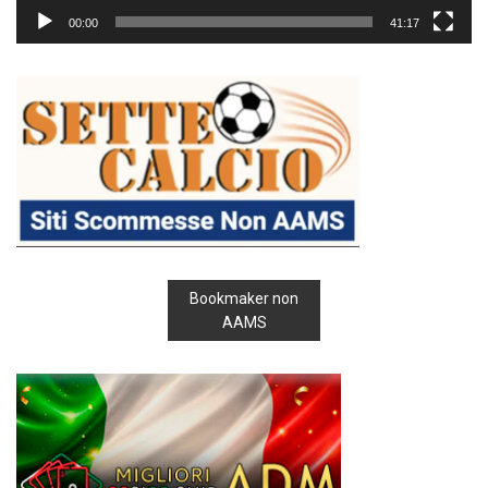
00:00
41:17
Bookmaker non
AAMS