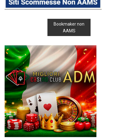
Bookmaker non
AAMS