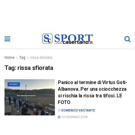
Home
Tag
rissa sfiorata
Tag:
rissa sfiorata
Panico al termine di Virtus Goti-
HOME
Albanova. Per una sciocchezza
si rischia la rissa tra tifosi. LE
FOTO
DI
DOMENICO VASTANTE
13 GENNAIO 2018