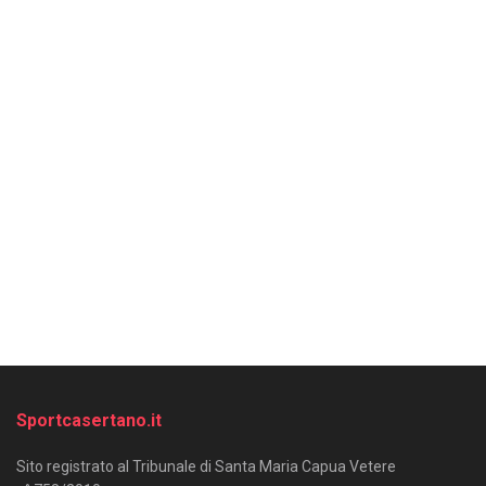
Sportcasertano.it
Sito registrato al Tribunale di Santa Maria Capua Vetere