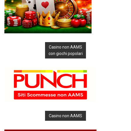
Casino non AAMS
con giochi popolari
Casino non AAMS