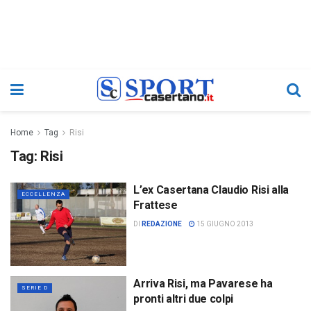
Home
Tag
Risi
Tag:
Risi
L’ex Casertana Claudio Risi alla
ECCELLENZA
Frattese
DI
REDAZIONE
15 GIUGNO 2013
Arriva Risi, ma Pavarese ha
SERIE D
pronti altri due colpi