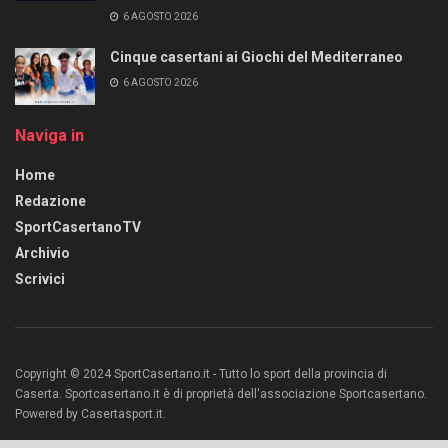
6 AGOSTO 2026
Cinque casertani ai Giochi del Mediterraneo
6 AGOSTO 2026
Naviga in
Home
Redazione
SportCasertanoTV
Archivio
Scrivici
Copyright © 2024 SportCasertano.it - Tutto lo sport della provincia di
Caserta. Sportcasertano.it è di proprietà dell'associazione Sportcasertano.
Powered by Casertasport.it.