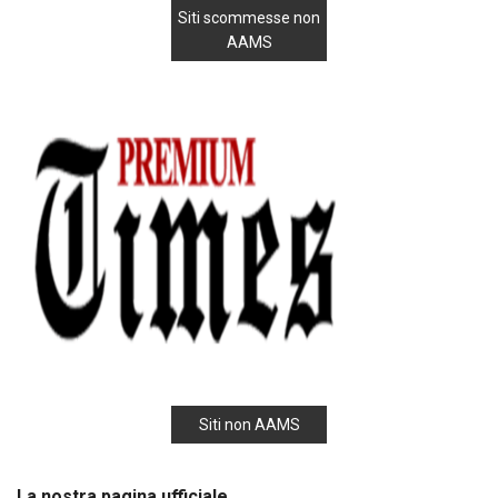
Siti scommesse non
AAMS
Siti non AAMS
La nostra pagina ufficiale