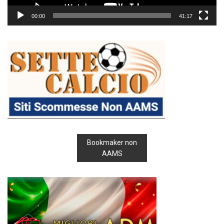
00:00
41:17
Bookmaker non
AAMS