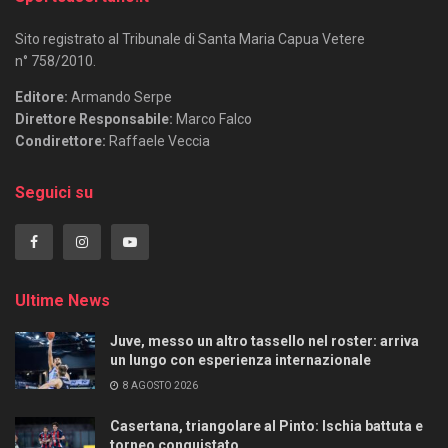
Sito registrato al Tribunale di Santa Maria Capua Vetere
n° 758/2010.
Editore:
Armando Serpe
Direttore Responsabile:
Marco Falco
Condirettore:
Raffaele Veccia
Seguici su
Ultime News
Juve, messo un altro tassello nel roster: arriva
un lungo con esperienza internazionale
8 AGOSTO 2026
Casertana, triangolare al Pinto: Ischia battuta e
torneo conquistato