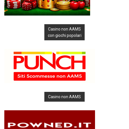
Casino non AAMS
con giochi popolari
Casino non AAMS