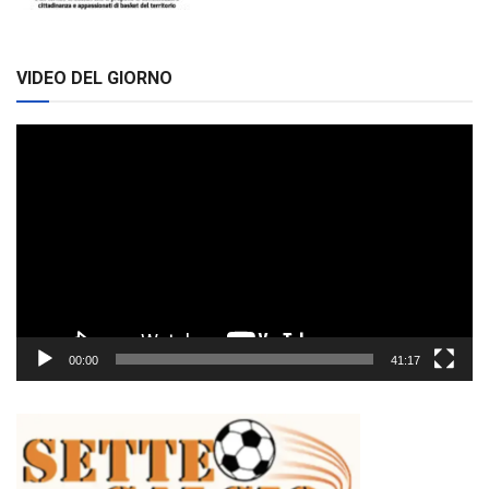
VIDEO DEL GIORNO
Video
Player
00:00
41:17