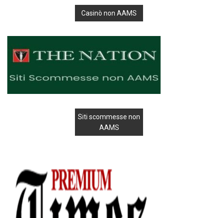
Casinò non AAMS
Siti scommesse non
AAMS