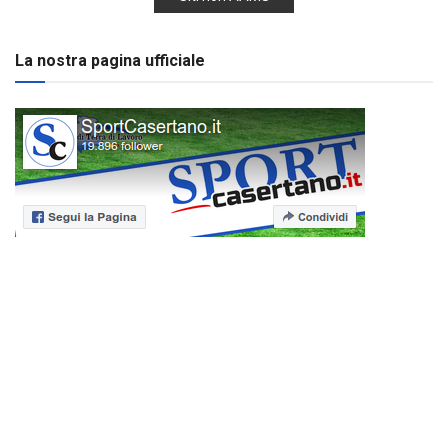
La nostra pagina ufficiale