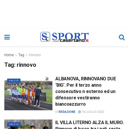
Home
Tag
rinnovo
Tag:
rinnovo
ALBANOVA, RINNOVANO DUE
CALCIO
‘BIG’. Per il terzo anno
consecutivo n esterno ed un
difensore vestiranno
biancoazzurro
DI
REDAZIONE
16 LUGLIO 2020
IL VILLA LITERNO ALZA IL MURO.
CALCIO
Rinnovo di lusso tra i pali, resta