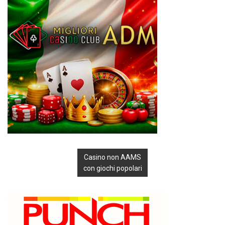
Casino non AAMS
con giochi popolari