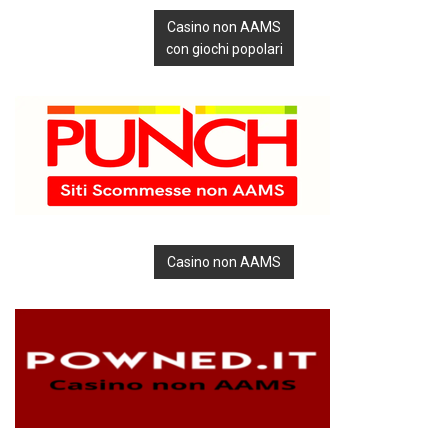
Casino non AAMS
con giochi popolari
Casino non AAMS