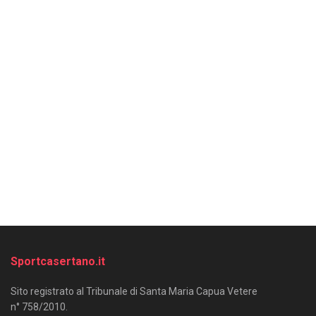
Sportcasertano.it
Sito registrato al Tribunale di Santa Maria Capua Vetere
n° 758/2010.