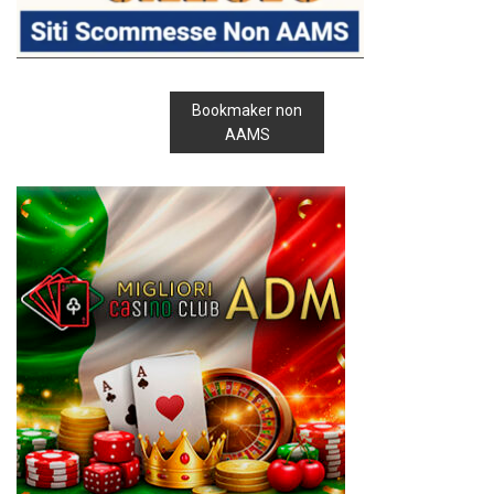
Bookmaker non
AAMS