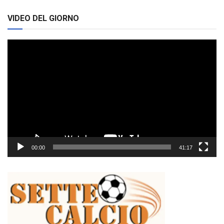
VIDEO DEL GIORNO
Video
Player
00:00
41:17