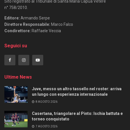
Sito registrato al Tribunale di Santa Maria Capua Vetere
n° 758/2010.
Editore:
Armando Serpe
Direttore Responsabile:
Marco Falco
Condirettore:
Raffaele Veccia
Seguici su
Ultime News
Juve, messo un altro tassello nel roster: arriva
un lungo con esperienza internazionale
8 AGOSTO 2026
Casertana, triangolare al Pinto: Ischia battuta e
torneo conquistato
7 AGOSTO 2026