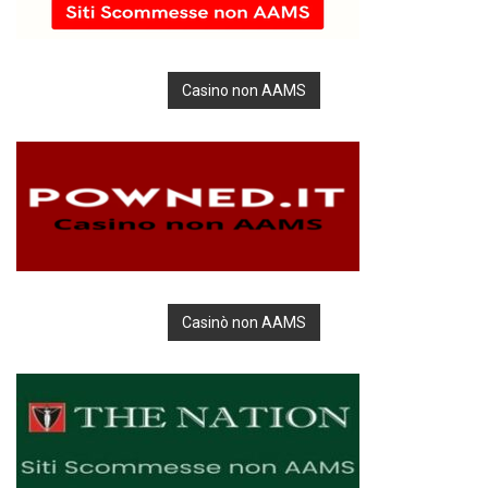
Casino non AAMS
Casinò non AAMS