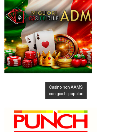
Casino non AAMS
con giochi popolari