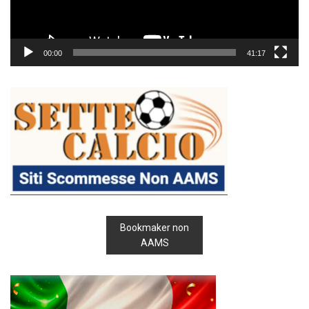
00:00
41:17
Bookmaker non
AAMS