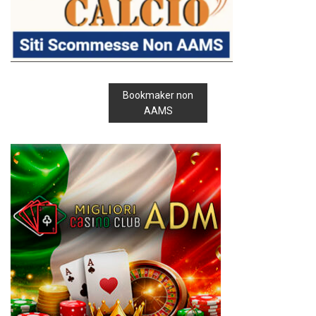
Bookmaker non
AAMS