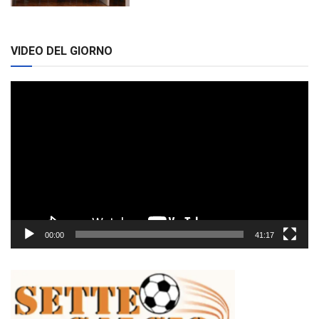
VIDEO DEL GIORNO
Video
Player
00:00
41:17