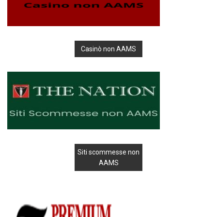
Casinò non AAMS
Siti scommesse non
AAMS