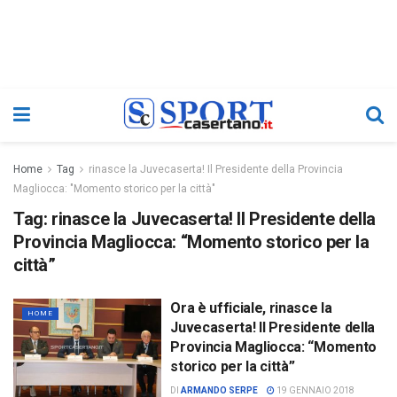
Home
Tag
rinasce la Juvecaserta! Il Presidente della Provincia
Magliocca: "Momento storico per la città"
Tag:
rinasce la Juvecaserta! Il Presidente della
Provincia Magliocca: “Momento storico per la
città”
Ora è ufficiale, rinasce la
HOME
Juvecaserta! Il Presidente della
Provincia Magliocca: “Momento
storico per la città”
DI
ARMANDO SERPE
19 GENNAIO 2018