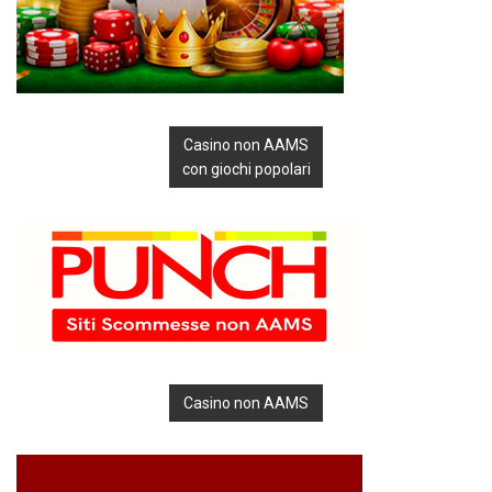
Casino non AAMS
con giochi popolari
Casino non AAMS