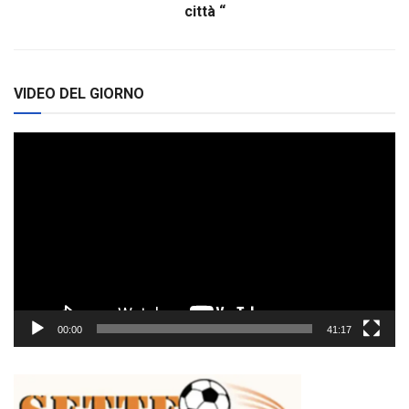
città “
VIDEO DEL GIORNO
Video
Player
00:00
41:17