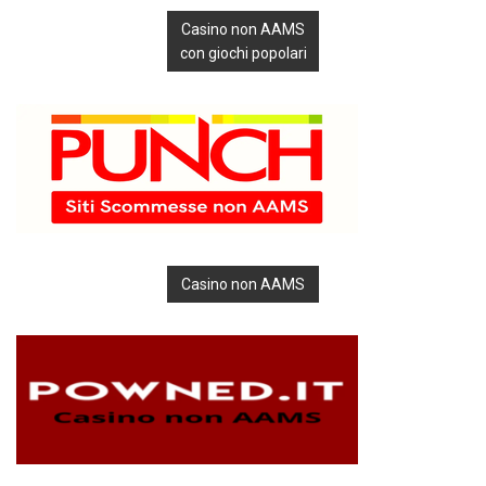
Casino non AAMS
con giochi popolari
Casino non AAMS