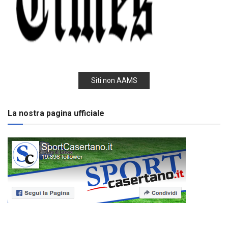
Siti non AAMS
La nostra pagina ufficiale