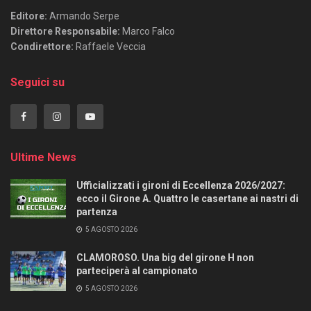
Editore:
Armando Serpe
Direttore Responsabile:
Marco Falco
Condirettore:
Raffaele Veccia
Seguici su
Ultime News
Ufficializzati i gironi di Eccellenza 2026/2027:
ecco il Girone A. Quattro le casertane ai nastri di
partenza
5 AGOSTO 2026
CLAMOROSO. Una big del girone H non
parteciperà al campionato
5 AGOSTO 2026