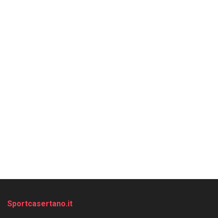
Sportcasertano.it