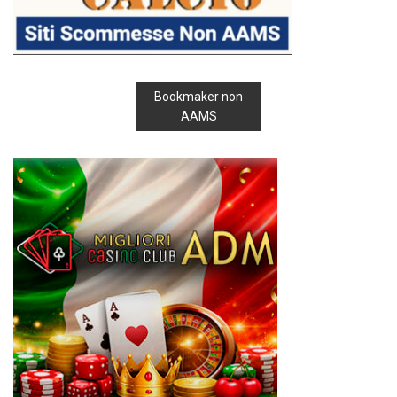
Bookmaker non
AAMS