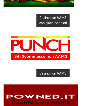
Casino non AAMS
con giochi popolari
Casino non AAMS